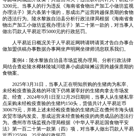
3200元。当事人的行为违反《海南省食物出产加工小做坊监视
办理法子》第六条第十项的，形成出产运营跨越保质期的食物
的违法行为。陵水黎族自治县分析行政法律局根据《海南省食
物出产加工小做坊监视办理法子》第二十第一款的，对当事人
做出罚款人平易近币5000元的行政惩罚。
人平易近日概况关于人平易近网聘请聘请英才告白办事合
做加盟供稿办事数据办事网坐声明网坐律师消息联系我们。
案例4：陵水黎族自治县市场监视办理局、分析行政法律
局结合查处陵水椰林陵城川喷鼻小卤卤味摊运营跨越保质期的
食物案。
2025年3月31日，当事人正在明知所购的生猪肉为私宰、
未经检疫查验及格的环境下仍将屠宰好的生猪肉拿去市场发
卖。经查，2024年9月1日至12月29日期间，当事人从生猪私宰
点采购未经检疫查验的生猪约150头，货值共计人平易近币
300679元，并将上述未经检疫查验的生猪肉正在儋州市海头镇
农贸市场内发卖。形成运营未经查验检疫的肉类成品的违法行
为。儋州市市场监视办理局根据《中华人平易近国食物平安
法》第一百二十第一款第（四）项，对当事人做出罚款人平易
近币225509。25元的行政惩罚。