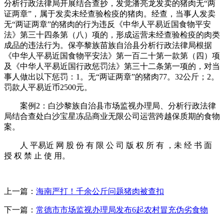
分析行政法律局开展结合查抄，发觉潘亮龙发卖的猪肉无“两
证两章”，属于发卖未经查验检疫的猪肉。经查，当事人发卖
无“两证两章”的猪肉的行为违反《中华人平易近国食物平安
法》第三十四条第（八）项的，形成运营未经查验检疫的肉类
成品的违法行为。保亭黎族苗族自治县分析行政法律局根据
《中华人平易近国食物平安法》第一百二十第一款第（四）项
及《中华人平易近国行政惩罚法》第三十二条第一项的，对当
事人做出以下惩罚：1。无“两证两章”的猪肉77。32公斤；2。
罚款人平易近币2500元。
案例2：白沙黎族自治县市场监视办理局、分析行政法律
局结合查处白沙宝星冻品商业无限公司运营跨越保质期的食物
案。
人 平易近 网 股 份 有 限 公 司 版 权 所 有 ，未 经 书 面
授 权 禁 止 使 用。
上一篇：
海南严打！千余公斤问题猪肉被查扣
下一篇：
常德市市场监视办理局发布6起农村冒充伪劣食物