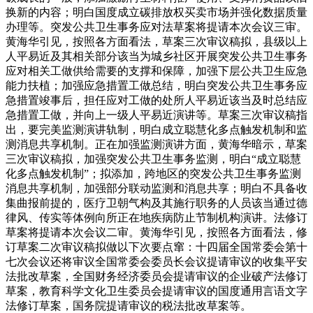
换新的内容；明白国度成立碳排放权买卖市场并强化数据质量
办理等。突发公共卫生事务应对法草案将提请本次会议三审。
黄海华引见，按照各方面看法，草案三次审议稿拟，县级以上
人平易近及其相关部分该当为城乡社区开展突发公共卫生事务
应对相关工做供给需要的支撑和保障，加强下层公共卫生应急
能力扶植；加强应急措置工做总结，明白突发公共卫生事务应
急措置竣事后，担任应对工做的处所人平易近该当及时总结应
急措置工做，并向上一级人平易近演讲等。草案三次审议稿指
出，要完美监测演讲轨制，明白成立聪慧化多点触发机制和监
测消息共享机制。正在加强监测演讲方面，黄海华暗示，草案
三次审议稿拟，加强突发公共卫生事务监测，明白“成立聪慧
化多点触发机制”；拟添加，跨地区的突发公共卫生事务监测
消息共享机制，加强部分联动监测和消息共享；明白不具备收
集曲报前提的，医疗卫朝气构及其施行职务的人员该当通过德
律风、传实等体例向所正在地疾病防止节制机构演讲。法修订
草案将提请本次会议二审。黄海华引见，按照各方面看法，修
订草案二次审议稿拟做以下次要点窜：十四届全国常委会第十
七次会议还将审议全国常委会委员长会议提请审议的收集平安
法批改草案，全国财务经济委员会提请审议的企业破产法修订
草案，教育科学文化卫生委员会提请审议的国度通用言语文字
法修订草案，国务院提请审议的税法批改草案等。