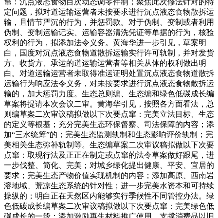
窜：沉点液态食物目次动态调零件制；聚焦此次修法针对的特
定问题，拟对道运输运营者未按要求进行沉点液态食物散拆运
输，且情节严沉的行为，并惩罚款。对于伪制、变制或者利用
伪制、变制运输记实、运输容器清洗凭证等单据的行为，核验
权利的行为，拟添加法令义务。黄海华进一步引见，草案明
白，国度对沉点液态食物道散拆运输实行许可轨制，并对发货
方、收货方、承运的道运输运营者等相关从体的权利做出明
白。对道运输运营者未取得准运证明处置沉点液态食物道散拆
运输行为响应法令义务，对未按要求进行沉点液态食物散拆运
输的，加大惩罚力度。生态总则编、生态编和绿色低碳成长编
草案将提请本次会议二审。黄海华引见，按照各方面看法，总
则编草案二次审议稿拟做以下次要点窜：完美立法目标、生态
的定义等根基；充分完美生态环保督察、司法保障的内容；添
加“三水统筹”的；完美生态监测轨制和生态影响评价轨制；完
美相关生态弥补轨制等。生态编草案二次审议稿拟做以下次要
点窜：取现行法及正正在制定或点窜的法令草案做好跟尾，进
一步伐整、简化、完美；对城乡绿化提出健康、平安、宜居的
要求；完美生态产物价值实现机制的内容；添加高原、西南岩
溶地域、荒凉生态系统的针对性；进一步完美水资本和可持续
操纵的；明白正在天然区内能够实行季候性不同管控办法。绿
色低碳成长编草案二次审议稿拟做以下次要点窜：完美绿色低
碳成长的一般；添加激励再生材料推广使用、支撑消费品以旧