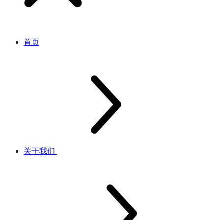
首页
关于我们