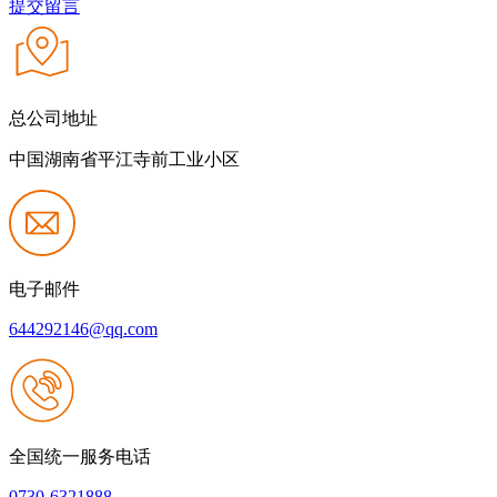
提交留言
总公司地址
中国湖南省平江寺前工业小区
电子邮件
644292146@qq.com
全国统一服务电话
0730-6321888