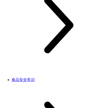
食品安全常识