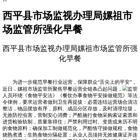
西平县市场监视办理局嫘祖市
场监管所强化早餐
西平县市场监视办理局嫘祖市场监管所强
化早餐
为进一步规范早餐行业运营，保障群众“舌尖上的平安”，
近日，嫘祖市场监管所聚焦早餐运营全链条凸起问题，
监管
人员环绕《食物平安法》《餐饮办事食物平安操做规范》等法
令律例，要求运营者做到卫生再提拔：必需连结运营场合清洁
整洁，物品摆放有序，原料、成品分区存放，及时清理垃圾，
无效防控虫害，营制安心消费；严酷施行食物采购索证索票和
进货检验轨制，质量靠得住；严禁利用过时、变质或来历不明
的食物原料；确保加工制做规范化，严酷恪守操做规程，食物
烧熟煮透；生熟食物分隔处置；从业人员须持无效健康证并连