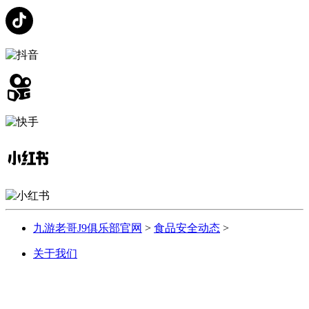
九游老哥J9俱乐部官网
>
食品安全动态
>
关于我们