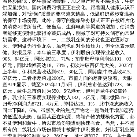
温逐步降低，奶牛热应激缓解，加之单产程度不竭提拔，牛奶
供应量添加。国内消费习惯正正在变化。跟着国人健康认识不
竭加强，对“新颖”质量的要求越来越高，低温鲜奶逐步常温奶
的保守市场份额。此外，保守的整箱采办模式正正在被碎片化
的消费习惯所替代。便当店、生鲜电商等渠道的增加，使消费
者能够更便利地获得冷藏奶成品，削减了对可持久储存的常温
奶需求。这种环境下，一、二线乳企间的分化也正在逐渐加
大。伊利做为行业龙头，虽然也面对业绩压力，但全体表示稳
健。财报显示，本年前三季度，伊利股份实现停业总收入
905。64亿元，同比增加1。71%；扣非归母净利润达101。03
亿元，同比增幅高达18。73%，初次冲破百亿元大关。2025年
上半年，伊利总营收达到619。30亿元，同期蒙牛总营收415。
67亿元，二者相差跨越200亿。市值方面的差距更较着。天眼
查APP显示，截至2025年11月5日，伊利总市值达到1723。66
亿元，蒙牛总市值则为550。5亿港元，伊利是蒙牛的3倍还
多。乳业前三季度实现停业收入182。3亿元，同比微降1%；
归母净利润为8721。4万元，降幅达25。1%，此中液态奶收入
同比下降8。6%。虽然乳业的焦点产物之一是尚处于增加态势
的低温液态奶，但因其正在奶源、终端产物的规模化方面，都
不及伊利和蒙牛，所以市场份额遭到快速蚕食。当然，并不是
所有的二线乳企市场份额城市被蒙牛伊利蚕食。好比新乳业第
三季度归母净利润为2。26亿元，同比增加27。67%，高于券