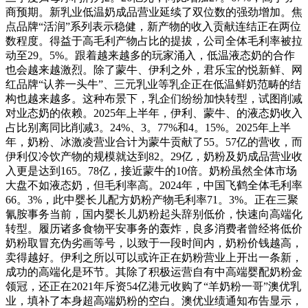
商预期。新乳业低温奶成品营业延续了双位数的强劲增加。焦
点品牌“活润”系列表示稳健，新产物的收入贡献连结正在两位
数程度。得益于高毛利产物占比的提拔，公司全体毛利率被拉
动至29。5%。跟着越来越多的玩家涌入，低温液态奶的合作
也会越来越激烈。除了蒙牛、伊利之外，君乐宝的悦新鲜、网
红品牌“认养一头牛”、三元乳业等乳企正在低温鲜奶范畴的结
构也越来越多。这种布景下，乳企们纷纷加快转型，试图削减
对业态奶的依赖。2025年上半年，伊利、蒙牛、的液态奶收入
占比别离同比削减3。24%、3。77%和4。15%。2025年上半
年，奶粉、冰激凌营业合计为蒙牛贡献了55。57亿的营收，而
伊利仅冷饮产物的规模就达到82。29亿，奶粉及奶成品营业收
入更是达到165。78亿，接近蒙牛的10倍。奶粉虽然全体市场
大盘不如液态奶，但毛利率高。2024年，中国飞鹤全体毛利率
66。3%，此中婴长儿配方奶粉产物毛利率71。3%。正在三聚
氰胺事务当前，国内婴长儿奶粉起头辞别低价，快速向高端化
转型。履历诸多食物平安事务的轰炸，良多消费者曾经将低价
奶粉取冒充伪劣画等号，以致于一段时间内，奶粉价钱越高，
卖得越好。伊利之所以可以或许正在奶粉营业上开出一条新，
成功的高端化是环节。其除了积极运营自有中高端婴配奶粉金
领冠，还正在2021年斥资54亿港元收购了“羊奶粉一哥”澳优乳
业，填补了本身超高端奶粉的空白。澳优业绩通知布告显示，