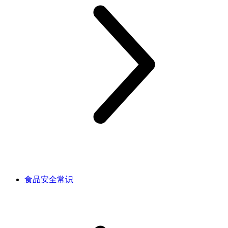
食品安全常识