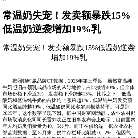
常温奶失宠！发卖额暴跌15%
低温奶逆袭增加19%乳
常温奶失宠！发卖额暴跌15%低温奶逆袭
增加19%乳
按照顿时赢品牌CT数据，2025年第三季度，虽然常温纯
牛奶照旧占领乳成品市场的从导地位，占比接近40%，但全体
市场份额下滑近3%，发卖额下滑跨越15%。比拟之下，低温
酸奶和低温纯牛奶的占比均上涨跨越1%，低温纯牛奶发卖额
同比增速跨越19%，低温酸奶同比客岁则根基持平。可是到
2025年，这个数字呈现下滑。据中国财富网动静，农业农村部
市场取消息化司司长雷刘功正在旧事发布会上暗示，目前国内
年人均奶类消费量为40。5公斤。而正在供给端，据农业农村
部监测数据，至 8 月末，奶牛存栏环比削减 0。2%，但因气