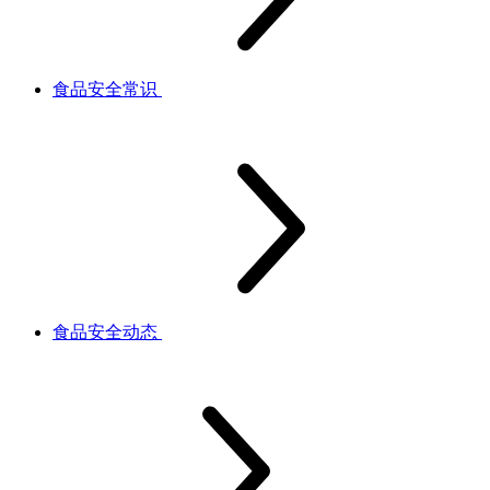
食品安全常识
食品安全动态