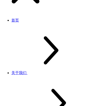
首页
关于我们