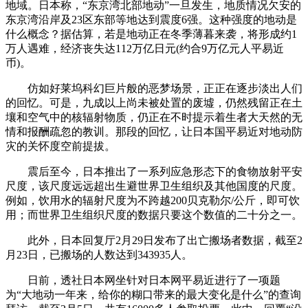
地域。日本称，“东京湾北部地动”一旦发生，地质情况欠安的
东京湾沿岸及23区东部等地达到震度6强。这种强度的地动是
什么概念？据估算，若是地动正在冬季薄暮来袭，将形成约1
万人遇难，经济丧失达112万亿日元(约合9万亿元人平易近
币)。
仿如好莱坞科幻巨片般的恶梦场景，正正在逐步淡出人们
的回忆。可是，九成以上尚未被处置的废墟，仍然残留正在土
壤和空气中的核辐射物质，仍正在不时提示着生者大天然的无
情和报酬疏忽的教训。那段的回忆，让日本国平易近对地动防
灾的关怀度空前提拔。
震后至今，日本推出了一系列应急形态下的食物放射平安
尺度，该尺度远远超出生避世界卫生组织及其他国度的尺度。
例如，饮用水的辐射尺度为不跨越200贝克勒尔/公斤，即可饮
用；而世界卫生组织尺度的数据只要这个数值的二十分之一。
此外，日本回复厅2月29日发布了出亡搬场者数据，截至2
月23日，已搬场的人数达到343935人。
日前，透社日本网坐针对日本网平易近进行了一项题
为“大地动一年来，给你的糊口带来的最大变化是什么”的查询