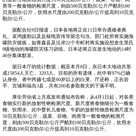
类等一般食物的检测尺度，则由500贝克勒尔/公斤严酷到100
贝克勒尔/公斤，饮用水尺度由200贝克勒尔/公斤提高到10贝克
勒尔/公斤。
据配合社9日报道，日本各地将正在11日举办遇难者典
礼、哀鸿援助以及反核电宣传等留念勾当。部门处所将实施海
啸防灾锻炼，如青森县及沿岸22个市町村将实施设想发生里氏
9级地动的海啸防灾练习训练。日本还将正在发生地动的14时
46分集体默哀。
据日本厅的统计数据，截至本月8日，东日本大地动共形
成15854人灭亡、3203人。目前的所有遗体，此中有97%已确
认身份。者中跨越七成是60岁以上的白叟。厅还称，正在岩
手、宫城和福岛3县，共有200名参取救灾的下落不明。
厚生劳动省上月底发布通知布告称，从4月1日起，对各类
食物实行新的放射性铯检测尺度。新尺度将食物细分为一般食
物、饮用水、此中婴长儿食物、牛奶的放射性物质检测尺度为
50贝克勒尔/公斤，蔬菜、谷物、肉类等一般食物的检测尺
度，则由500贝克勒尔/公斤严酷到100贝克勒尔/公斤，饮用水
尺度由200贝克勒尔/公斤提高到10贝克勒尔/公斤。