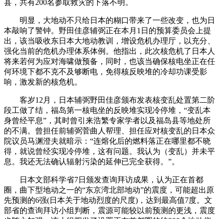
县，共有200名参取救灾的下落不明。
明显，大地动不只给日本的糊口带来了一些改变，也为日
本敲响了警钟。野田佳彦辅弼正在本月1日的预算委员会上提
出，该当吸收东日本大地动教训，增设危机办理厅，以充分、
强化当前的危机办理体系体例。他指出，此次核危机了日本人
将来若何为应对海啸做预备，同时，也该当确保核电坐正在任
何环境下都不克不及够断电，免得核反映堆的冷却功课受影
响，激发新的核危机。
客岁12月，日本辅弼野田佳彦颁布发表核变乱处置第二阶
段工做了结，福岛第一核电坐的反映堆实现冷停堆，“变乱本
身曾经平息”，其时曾引来浩繁专家学者以及福岛县等地处所
的不满。曾担任前辅弼菅曲人帮理、担任应对核变乱的日本众
院议员马渊澄夫就暗示：“连熔化后的燃料落正在哪里都不晓
得，就说曾经实现冷停堆，这有问题。我认为（变乱）并未平
息。我还无法确认辐射污染的延伸已完全获得。”。
日本文部科学省7日颁发查询拜访成果，认为正在首都
圈，曲下型地动之一的“东京湾北部地动”的震度，可能超出原
先预测的6强(日本关于地动烈度的尺度)，达到最高值7度。文
部省的查询拜访小组判断，震源可能较以前预测的更浅，震度