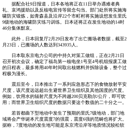
据配合社9日报道，日本各地将正在11日举办遇难者典
礼、哀鸿援助以及反核电宣传等留念勾当。部门处所将实施海
啸防灾锻炼，如青森县及沿岸22个市町村将实施设想发生里氏
9级地动的海啸防灾练习训练。日本还将正在发生地动的14时
46分集体默哀。
此外，日本回复厅2月29日发布了出亡搬场者数据，截至2
月23日，已搬场的人数达到343935人。
日本取东京电力公司的中持久对策工做组，正在2月21日
召开初次会议，确定了福岛第一核电坐1号至4号机组报废工做
的日程表，最多将用40年时间取出核燃料并拆除设备，整个过
程极为漫长。
震后至今，日本推出了一系列应急形态下的食物放射平安
尺度，该尺度远远超出生避世界卫生组织及其他国度的尺度。
例如，饮用水的辐射尺度为不跨越200贝克勒尔/公斤，即可饮
用；而世界卫生组织尺度的数据只要这个数值的二十分之一。
若首都曲下型地动中发生了预期的里氏7级地动，部门地
域将会产华诞本尺度震度7的强震，震度6强的范畴也将扩大。
据称，7度地动的发生地可能是东京湾沿岸等地质情况较松软