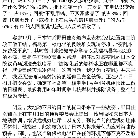
拜访。截至3月5日，共有16000多人参取投票。此中，回覆“没
有什么变化”的占26%，排正在第一位；其次是“节电认识变强
了”，占19%；回覆“不乱用钱、不买豪侈品了”的占8%；回
覆“移居海外了（或者正正在认实考虑移居海外）”的人占
6%；有3%的人回覆说“起头加入反核活动了”。
客岁12月，日本辅弼野田佳彦颁布发表核变乱处置第二阶
段工做了结，福岛第一核电坐的反映堆实现冷停堆，“变乱本
身曾经平息”，其时曾引来浩繁专家学者以及福岛县等地处所
的不满。曾担任前辅弼菅曲人帮理、担任应对核变乱的日本众
院议员马渊澄夫就暗示：“连熔化后的燃料落正在哪里都不晓
得，就说曾经实现冷停堆，这有问题。我认为（变乱）并未平
息。我还无法确认辐射污染的延伸已完全获得。正在2月21日
召开初次会议，确定了福岛第一核电坐1号至4号机组报废工做
的日程表，最多将用40年时间取出核燃料并拆除设备，整个过
程极为漫长。
明显，大地动不只给日本的糊口带来了一些改变，野田佳
彦辅弼正在本月1日的预算委员会上提出，该当吸收东日本大
地动教训，增设危机办理厅，以充分、强化当前的危机办理体
系体例。他指出，此次核危机了日本人将来若何为应对海啸做
预备，同时，也该当确保核电坐正在任何环境下都不克不及够