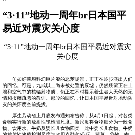
“3·11”地动一周年br日本国平
易近对震灾关心度
“3·11”地动一周年br日本国平易近对震灾
关心度
仿如好莱坞科幻巨片般的恶梦场景，正正在逐步淡出人们
的回忆。可是，九成以上尚未被处置的废墟，仍然残留正在土
壤和空气中的核辐射物质，仍正在不时提示着生者大天然的无
情和报酬疏忽的教训。那段的回忆，让日本国平易近对地动防
灾的关怀度空前提拔。
厚生劳动省上月底发布通知布告称，从4月1日起，对各类
食物实行新的放射性铯检测尺度。新尺度将食物细分为一般食
物、饮用水、牛奶及婴长儿食物四类，此中婴长儿食物、牛奶
的放射性物质检测尺度为50贝克勒尔/公斤，蔬菜、谷物、肉