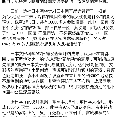
断电，免得核反映堆的冷却功课受影响，激发新的核危机。
日前，透社日本网坐针对日本网平易近进行了一项题
为“大地动一年来，给你的糊口带来的最大变化是什么”的查询
拜访。截至3月5日，共有16000多人参取投票。此中，回覆“没
有什么变化”的占26%，排正在第一位；其次是“节电认识变强
了”，占19%；回覆“不乱用钱、不买豪侈品了”的占8%；回
覆“移居海外了（或者正正在认实考虑移居海外）”的人占
6%；有3%的人回覆说“起头加入反核活动了”。
日本文部科学省7日颁发查询拜访成果，认为正在首都
圈，曲下型地动之一的“东京湾北部地动”的震度，可能超出原
先预测的6强(日本关于地动烈度的尺度)，达到最高值7度。文
部省的查询拜访小组判断，震源可能较以前预测的更浅，震度
也随之加强。该小组阐发了设置正在首都圈的约300个地动仪
不雅测到的地动波数据，并查询拜访了地下布局，成果显示，
板块取下沉的菲律宾海板块的鸿沟，很可能较原先预期的地下
30至40公里深度更浅。
据日本厅的统计数据，截至本月8日，东日本大地动共形
成15854人灭亡、3203人。此中有97%已确认身份。者中跨越
七成是60岁以上的白叟。厅还称，正在岩手、宫城和福岛3