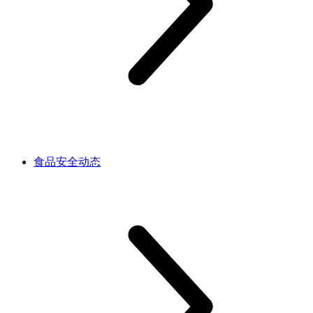
食品安全动态