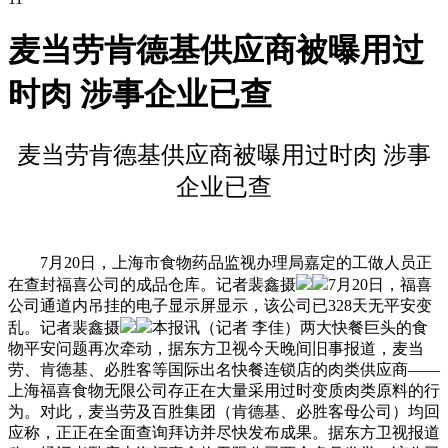
麦当劳肯德基供应商被曝用过
时肉 涉事企业已查
麦当劳肯德基供应商被曝用过时肉 涉事
企业已查
7月20日，上海市食物药品监视办理局嘉定的工做人员正
在查封福喜公司的成品仓库。记者裴鑫摄
7月20日，福喜
公司通道内吊挂的电子显示屏显示，该公司已328天无平安变
乱。记者裴鑫摄
本报讯（记者 李佳）两大快餐巨头的食
物平安问题再次牵动，据东方卫视今天晚间旧事报道，麦当
劳、肯德基、必胜客等国际出名快餐连锁店的肉类供应商——
上海福喜食物无限公司存正在大量采用过时变质肉类原料的行
为。对此，麦当劳及百胜集团（肯德基、必胜客母公司）均回
应称，正正在全面查询拜访并尽快发布成果。据东方卫视报道