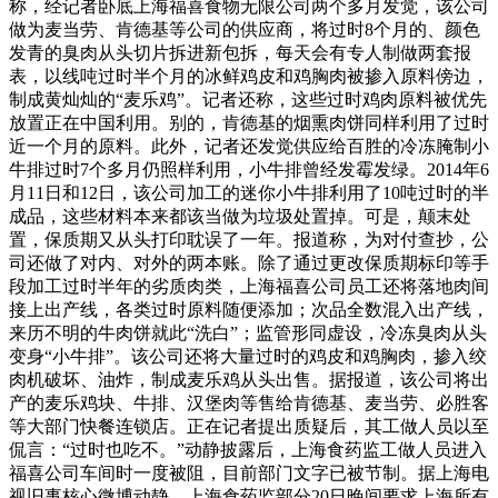
称，经记者卧底上海福喜食物无限公司两个多月发觉，该公司
做为麦当劳、肯德基等公司的供应商，将过时8个月的、颜色
发青的臭肉从头切片拆进新包拆，每天会有专人制做两套报
表，以线吨过时半个月的冰鲜鸡皮和鸡胸肉被掺入原料傍边，
制成黄灿灿的“麦乐鸡”。记者还称，这些过时鸡肉原料被优先
放置正在中国利用。别的，肯德基的烟熏肉饼同样利用了过时
近一个月的原料。此外，记者还发觉供应给百胜的冷冻腌制小
牛排过时7个多月仍照样利用，小牛排曾经发霉发绿。2014年6
月11日和12日，该公司加工的迷你小牛排利用了10吨过时的半
成品，这些材料本来都该当做为垃圾处置掉。可是，颠末处
置，保质期又从头打印耽误了一年。报道称，为对付查抄，公
司还做了对内、对外的两本账。除了通过更改保质期标印等手
段加工过时半年的劣质肉类，上海福喜公司员工还将落地肉间
接上出产线，各类过时原料随便添加；次品全数混入出产线，
来历不明的牛肉饼就此“洗白”；监管形同虚设，冷冻臭肉从头
变身“小牛排”。该公司还将大量过时的鸡皮和鸡胸肉，掺入绞
肉机破坏、油炸，制成麦乐鸡从头出售。据报道，该公司将出
产的麦乐鸡块、牛排、汉堡肉等售给肯德基、麦当劳、必胜客
等大部门快餐连锁店。正在记者提出质疑后，其工做人员以至
侃言：“过时也吃不。”动静披露后，上海食药监工做人员进入
福喜公司车间时一度被阻，目前部门文字已被节制。据上海电
视旧事核心微博动静，上海食药监部分20日晚间要求上海所有