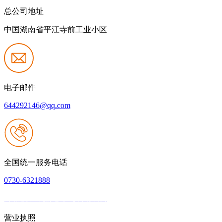
总公司地址
中国湖南省平江寺前工业小区
电子邮件
644292146@qq.com
全国统一服务电话
0730-6321888
网站建设：九游老哥J9俱乐部官网
|
网站地图
本网站支持IPV6
营业执照