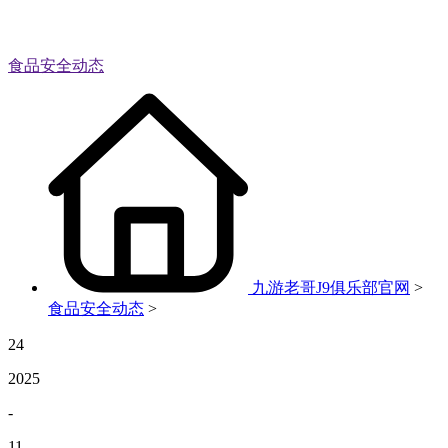
食品安全动态
九游老哥J9俱乐部官网
>
食品安全动态
>
24
2025
-
11