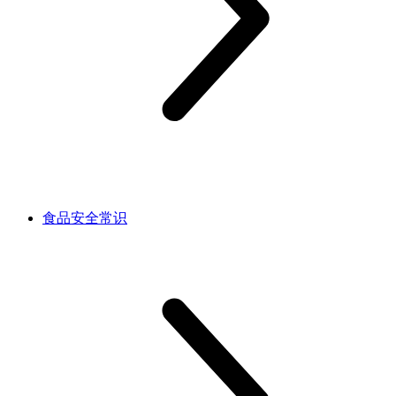
食品安全常识