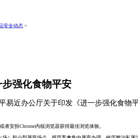
品安全动态
>
一步强化食物平安
平易近办公厅关于印发《进一步强化食物
上版本或者安拆Chrome内核浏览器获得最佳浏览体验。
场）和小型屠宰场点，规范畜禽集中屠宰办理，峻厉整治私屠滥