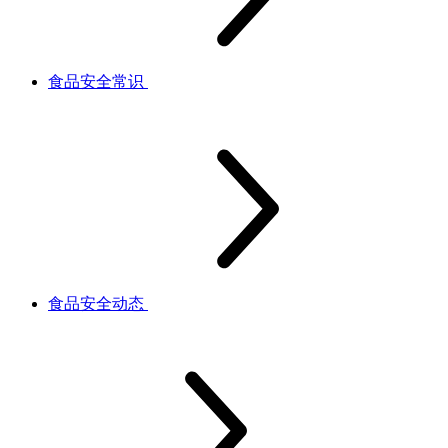
食品安全常识
食品安全动态