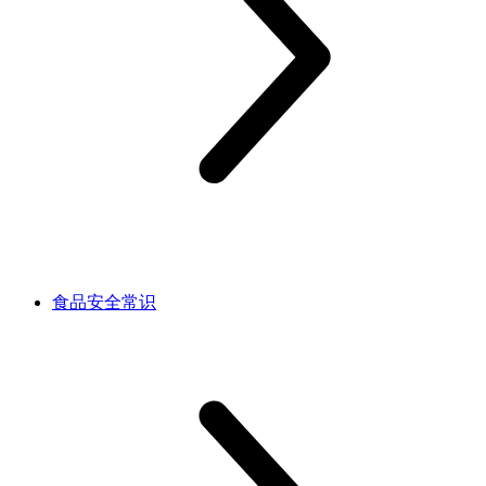
食品安全常识