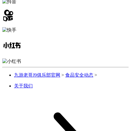
九游老哥J9俱乐部官网
>
食品安全动态
>
关于我们