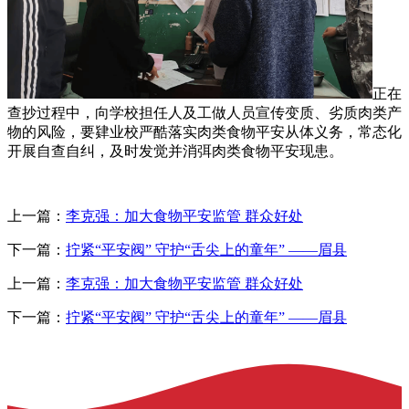
正在
查抄过程中，向学校担任人及工做人员宣传变质、劣质肉类产
物的风险，要肄业校严酷落实肉类食物平安从体义务，常态化
开展自查自纠，及时发觉并消弭肉类食物平安现患。
上一篇：
李克强：加大食物平安监管 群众好处
下一篇：
拧紧“平安阀” 守护“舌尖上的童年” ——眉县
上一篇：
李克强：加大食物平安监管 群众好处
下一篇：
拧紧“平安阀” 守护“舌尖上的童年” ——眉县