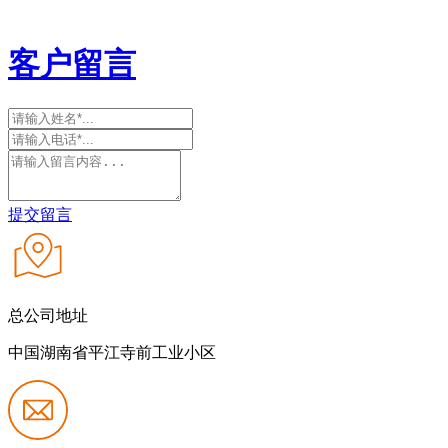
客户留言
提交留言
总公司地址
中国湖南省平江寺前工业小区