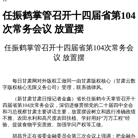
任振鹤掌管召开十四届省第104
次常务会议 放置摆
任振鹤掌管召开十四届省第104次常务会
议 放置摆
每日甘肃网对外版权工做同一由甘肃版权核心（甘肃云数
字版权核心无限义务公司）受理，联系德律风。
（新甘肃甘肃日报记者金鑫）省长任振鹤今天掌管召开十
四届省第104次常务会议，深切进修贯彻党的二十届四中全会
和习总视察甘肃主要讲话主要，放置摆设树立和践行准确政绩
不雅、农田水利和高尺度农田扶植、学好用好“万万工程”经
验、提拔食物平安质效、加强学问产权等工做。
胡昌升正在省委金融委员会第三次会议上强调：把金融办