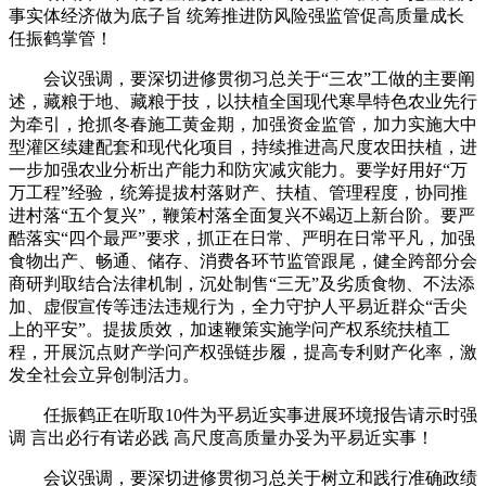
事实体经济做为底子旨 统筹推进防风险强监管促高质量成长
任振鹤掌管！
会议强调，要深切进修贯彻习总关于“三农”工做的主要阐
述，藏粮于地、藏粮于技，以扶植全国现代寒旱特色农业先行
为牵引，抢抓冬春施工黄金期，加强资金监管，加力实施大中
型灌区续建配套和现代化项目，持续推进高尺度农田扶植，进
一步加强农业分析出产能力和防灾减灾能力。要学好用好“万
万工程”经验，统筹提拔村落财产、扶植、管理程度，协同推
进村落“五个复兴”，鞭策村落全面复兴不竭迈上新台阶。要严
酷落实“四个最严”要求，抓正在日常、严明在日常平凡，加强
食物出产、畅通、储存、消费各环节监管跟尾，健全跨部分会
商研判取结合法律机制，沉处制售“三无”及劣质食物、不法添
加、虚假宣传等违法违规行为，全力守护人平易近群众“舌尖
上的平安”。提拔质效，加速鞭策实施学问产权系统扶植工
程，开展沉点财产学问产权强链步履，提高专利财产化率，激
发全社会立异创制活力。
任振鹤正在听取10件为平易近实事进展环境报告请示时强
调 言出必行有诺必践 高尺度高质量办妥为平易近实事！
会议强调，要深切进修贯彻习总关于树立和践行准确政绩