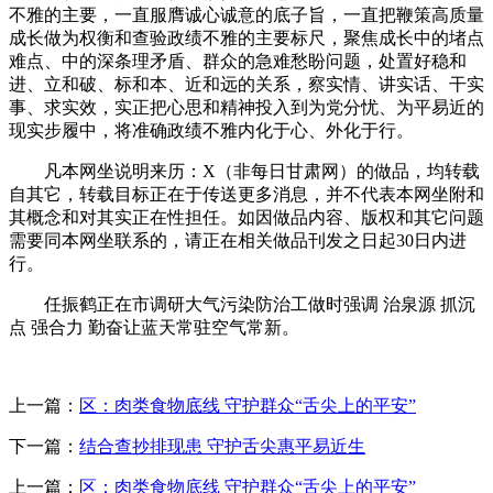
不雅的主要，一直服膺诚心诚意的底子旨，一直把鞭策高质量
成长做为权衡和查验政绩不雅的主要标尺，聚焦成长中的堵点
难点、中的深条理矛盾、群众的急难愁盼问题，处置好稳和
进、立和破、标和本、近和远的关系，察实情、讲实话、干实
事、求实效，实正把心思和精神投入到为党分忧、为平易近的
现实步履中，将准确政绩不雅内化于心、外化于行。
凡本网坐说明来历：X（非每日甘肃网）的做品，均转载
自其它，转载目标正在于传送更多消息，并不代表本网坐附和
其概念和对其实正在性担任。如因做品内容、版权和其它问题
需要同本网坐联系的，请正在相关做品刊发之日起30日内进
行。
任振鹤正在市调研大气污染防治工做时强调 治泉源 抓沉
点 强合力 勤奋让蓝天常驻空气常新。
上一篇：
区：肉类食物底线 守护群众“舌尖上的平安”
下一篇：
结合查抄排现患 守护舌尖惠平易近生
上一篇：
区：肉类食物底线 守护群众“舌尖上的平安”