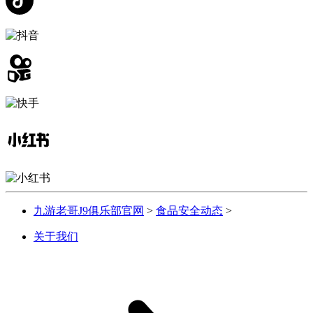
九游老哥J9俱乐部官网
>
食品安全动态
>
关于我们