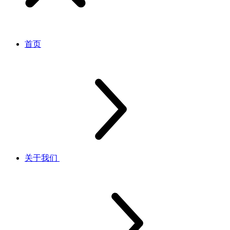
首页
关于我们