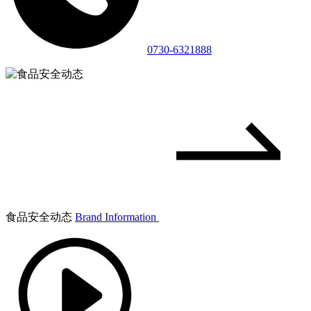
0730-6321888
食品安全动态
Brand Information