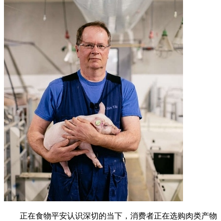
正在食物平安认识深切的当下，消费者正在选购肉类产物