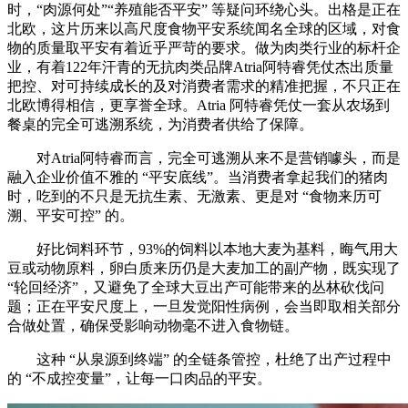
时，“肉源何处”“养殖能否平安” 等疑问环绕心头。出格是正在
北欧，这片历来以高尺度食物平安系统闻名全球的区域，对食
物的质量取平安有着近乎严苛的要求。做为肉类行业的标杆企
业，有着122年汗青的无抗肉类品牌Atria阿特睿凭仗杰出质量
把控、对可持续成长的及对消费者需求的精准把握，不只正在
北欧博得相信，更享誉全球。Atria 阿特睿凭仗一套从农场到
餐桌的完全可逃溯系统，为消费者供给了保障。
对Atria阿特睿而言，完全可逃溯从来不是营销噱头，而是
融入企业价值不雅的 “平安底线”。当消费者拿起我们的猪肉
时，吃到的不只是无抗生素、无激素、更是对 “食物来历可
溯、平安可控” 的。
好比饲料环节，93%的饲料以本地大麦为基料，晦气用大
豆或动物原料，卵白质来历仍是大麦加工的副产物，既实现了
“轮回经济”，又避免了全球大豆出产可能带来的丛林砍伐问
题；正在平安尺度上，一旦发觉阳性病例，会当即取相关部分
合做处置，确保受影响动物毫不进入食物链。
这种 “从泉源到终端” 的全链条管控，杜绝了出产过程中
的 “不成控变量”，让每一口肉品的平安。