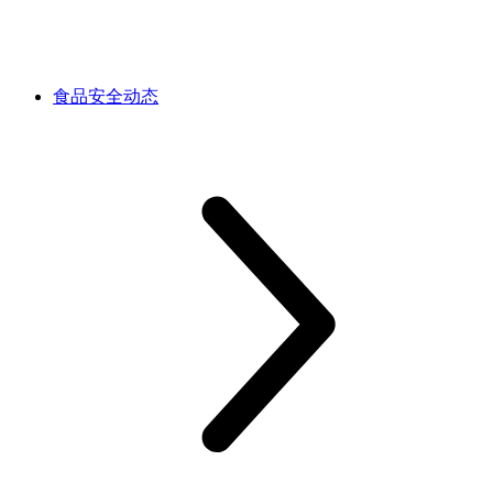
食品安全动态