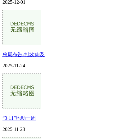
2025-12-01
总局布告2批次肉及
2025-11-24
“3·11”地动一周
2025-11-23