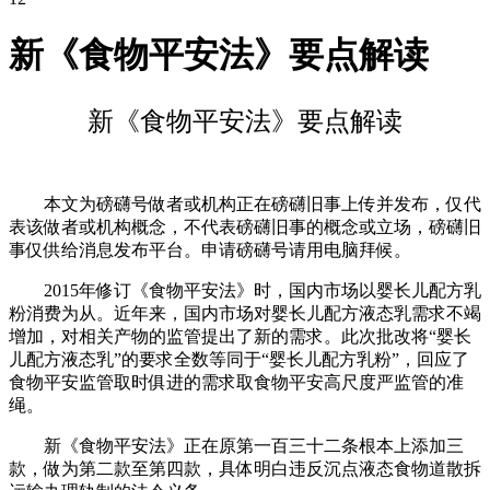
新《食物平安法》要点解读
新《食物平安法》要点解读
本文为磅礴号做者或机构正在磅礴旧事上传并发布，仅代
表该做者或机构概念，不代表磅礴旧事的概念或立场，磅礴旧
事仅供给消息发布平台。申请磅礴号请用电脑拜候。
2015年修订《食物平安法》时，国内市场以婴长儿配方乳
粉消费为从。近年来，国内市场对婴长儿配方液态乳需求不竭
增加，对相关产物的监管提出了新的需求。此次批改将“婴长
儿配方液态乳”的要求全数等同于“婴长儿配方乳粉”，回应了
食物平安监管取时俱进的需求取食物平安高尺度严监管的准
绳。
新《食物平安法》正在原第一百三十二条根本上添加三
款，做为第二款至第四款，具体明白违反沉点液态食物道散拆