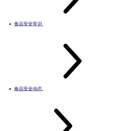
食品安全常识
食品安全动态