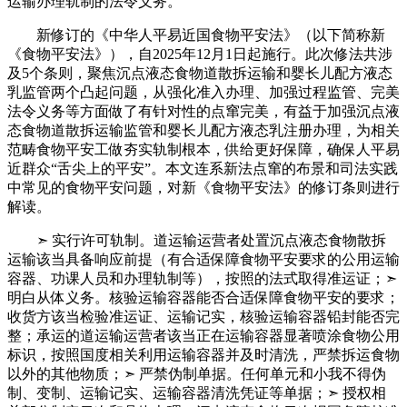
运输办理轨制的法令义务。
新修订的《中华人平易近国食物平安法》（以下简称新
《食物平安法》），自2025年12月1日起施行。此次修法共涉
及5个条则，聚焦沉点液态食物道散拆运输和婴长儿配方液态
乳监管两个凸起问题，从强化准入办理、加强过程监管、完美
法令义务等方面做了有针对性的点窜完美，有益于加强沉点液
态食物道散拆运输监管和婴长儿配方液态乳注册办理，为相关
范畴食物平安工做夯实轨制根本，供给更好保障，确保人平易
近群众“舌尖上的平安”。本文连系新法点窜的布景和司法实践
中常见的食物平安问题，对新《食物平安法》的修订条则进行
解读。
➣ 实行许可轨制。道运输运营者处置沉点液态食物散拆
运输该当具备响应前提（有合适保障食物平安要求的公用运输
容器、功课人员和办理轨制等），按照的法式取得准运证；➣
明白从体义务。核验运输容器能否合适保障食物平安的要求；
收货方该当检验准运证、运输记实，核验运输容器铅封能否完
整；承运的道运输运营者该当正在运输容器显著喷涂食物公用
标识，按照国度相关利用运输容器并及时清洗，严禁拆运食物
以外的其他物质；➣ 严禁伪制单据。任何单元和小我不得伪
制、变制、运输记实、运输容器清洗凭证等单据；➣ 授权相