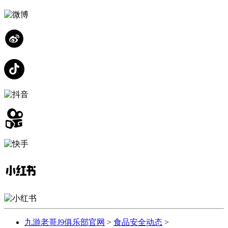
九游老哥J9俱乐部官网
>
食品安全动态
>