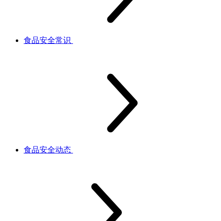
食品安全常识
食品安全动态