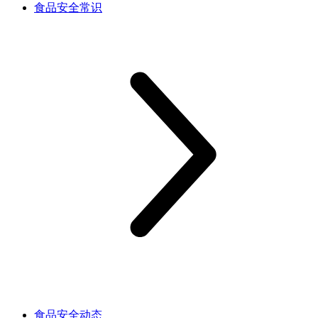
食品安全常识
食品安全动态