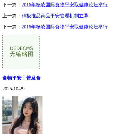
下一篇：
2016年杨凌国际食物平安取健康论坛举行
上一篇：
积极推品药品平安管理机制立异
下一篇：
2016年杨凌国际食物平安取健康论坛举行
食物平安丨普及食
2025-10-29