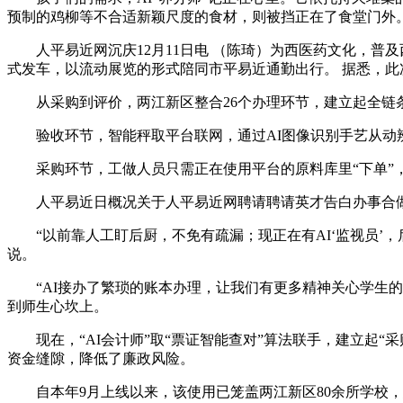
预制的鸡柳等不合适新颖尺度的食材，则被挡正在了食堂门外
人平易近网沉庆12月11日电 （陈琦）为西医药文化，普及
式发车，以流动展览的形式陪同市平易近通勤出行。 据悉，此
从采购到评价，两江新区整合26个办理环节，建立起全链条数
验收环节，智能秤取平台联网，通过AI图像识别手艺从动辨
采购环节，工做人员只需正在使用平台的原料库里“下单”，3
人平易近日概况关于人平易近网聘请聘请英才告白办事合做
“以前靠人工盯后厨，不免有疏漏；现正在有AI‘监视员’
说。
“AI接办了繁琐的账本办理，让我们有更多精神关心学生的
到师生心坎上。
现在，“AI会计师”取“票证智能查对”算法联手，建立起“
资金缝隙，降低了廉政风险。
自本年9月上线以来，该使用已笼盖两江新区80余所学校，