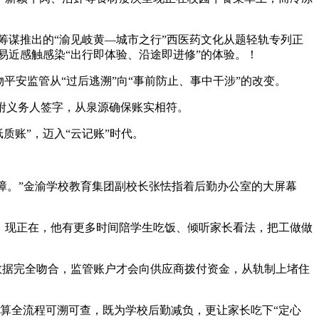
筹谋推出的“渝见岐黄—城市之行”西医药文化从题轻轨专列正
易近感触感染“出行即体验、沿途即进修”的体验。！
安监管从“过后逃溯”向“事前防止、事中干涉”的改变。
附义务人签字，从泉源确保账实相符。
质账”，迈入“云记账”时代。
障。”金渝学校教育集团副校长张怯指着后勤办公室的大屏幕
；现正在，他有更多时间陪学生吃饭、倾听家长看法，把工做做
数据完全吻合，监管账户才会向供应商拨付资金，从轨制上堵住
算全流程可溯可查，既为学校后勤减负，更让家长吃下“定心