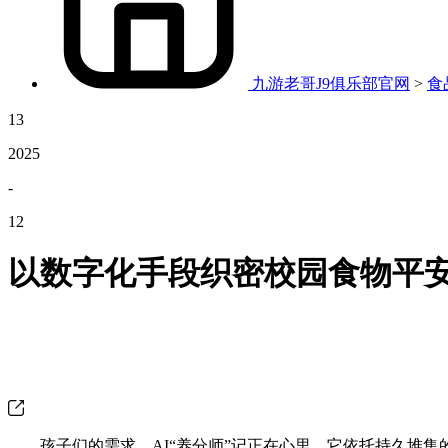
九游老哥J9俱乐部官网
>
食
13
2025
-
12
以数字化手段织密校园食物平
孩子们的需求，AI“养分师”记正在心里。它依托持久堆集