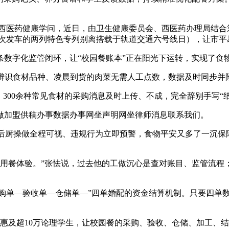
。
西医药健康学问，近日，由卫生健康委员会、西医药办理局结合
次发车的两列特色专列别离搭载于轨道交通六号线日），让市平
字化监管闭环，让“校园餐账本”正在阳光下运转，实现了食物平
识食材品种、凌晨到货的肉菜无需人工点数，数据及时同步并
00余种常见食材的采购消息及时上传、不成，完全辞别手写“纸
加盟供稿办事数据办事网坐声明网坐律师消息联系我们。
，后厨操做全程可视、违规行为立即预警，食物平安又多了一沉保
用餐体验。”张怯说，过去他的工做沉心是查对账目、监管流程
采购单—验收单—仓储单—”四单婚配的资金结算机制。只要四单
惠及超10万论理学生，让校园餐的采购、验收、仓储、加工、结