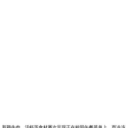
。新颖牛肉、活虾等食材屡次呈现正在校园午餐菜单上，而冷冻