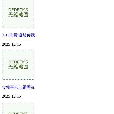
3·15消费 凝结你我
2025-12-15
食物平安问题需沉
2025-12-15