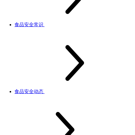
食品安全常识
食品安全动态