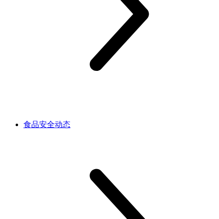
食品安全动态