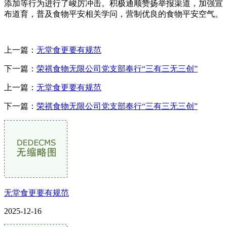
添加等行为进行了峻厉冲击。积极通顺赞扬举报渠道，加强宣
布道育，普及食物平安相关学问，营制优良的食物平安空气。
上一篇：
无堂食更要有规范
下一篇：
荣祺食物无限公司党支部奉行“三有三无三创”
上一篇：
无堂食更要有规范
下一篇：
荣祺食物无限公司党支部奉行“三有三无三创”
无堂食更要有规范
2025-12-16