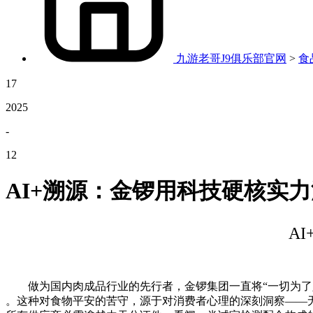
九游老哥J9俱乐部官网
>
食
17
2025
-
12
AI+溯源：金锣用科技硬核实
A
做为国内肉成品行业的先行者，金锣集团一直将“一切为了人
。这种对食物平安的苦守，源于对消费者心理的深刻洞察——