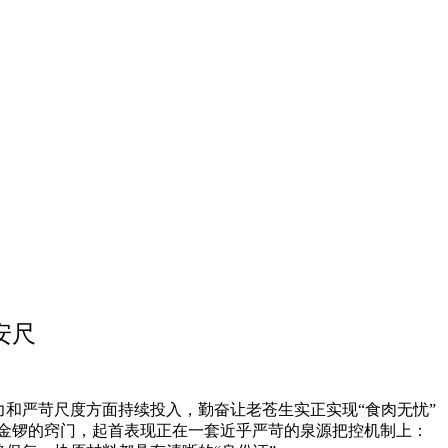
安尺
和严苛尺度方面持续投入，勤奋让老苍生实正实现“食肉无忧”
金锣的窍门，起首表现正在一套近乎严苛的泉源把控机制上：