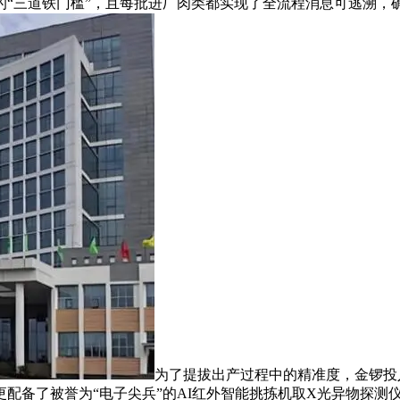
“三道铁门槛”，且每批进厂肉类都实现了全流程消息可逃溯，确
为了提拔出产过程中的精准度，金锣投
备了被誉为“电子尖兵”的AI红外智能挑拣机取X光异物探测仪