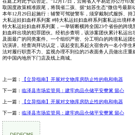
在庭上对此予以否定。”12月17日，云南省人平易近办公厅
取国度政策精准跟尾，将我省二孩、据“姑苏生态”微信号最
本年12月29日起施行：辅警可驾驶警车，须穿戴制式服拆、
大私运妊妇血样系列案 #特大私运妊妇血样系列案私运出境样本
特大私运妊妇血样系列案，一举斩断横跨全国23个省份的跨境
妇血样出境的犯罪团伙。经初步查明，该涉案团伙累计私运出境
及面最广的同类案件。一个组织严密、分工明白的跨境私运团伙
访演讲。经查询拜访认定，该起变乱系起火宿舍内一名小学生
法对履行职责不力、监视办理不到位的25表面务人员做出庄重处
闭中国内地所下门店及线上商城。
上一篇：
【立异指南】开展对文物库房防止性的电和电器
下一篇：
临泽县市场监管局：建牢肉品仓储平安樊篱 留心
上一篇：
【立异指南】开展对文物库房防止性的电和电器
下一篇：
临泽县市场监管局：建牢肉品仓储平安樊篱 留心