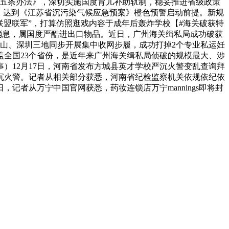
十五条办法》，深切实施国度育儿补助轨制，稳妥推进省级政策
，达到《江苏省沉污染气候应急预案》橙色预警启动前提。新规
联盟联军”，打算仿照逛戏内容于成年后轰炸学校【#海关破获特
节消息，属国度严酷进出口物品。近日，广州海关缉私局成功破获
佛山、深圳三地同步开展集中收网步履，成功打掉2个专业私运妊
盖全国23个省份，是近年来广州海关缉私局侦破的规模最大、涉
）12月17日，河南省发布方城县英才学校严沉火警变乱查询拜
沉火警。记者从相关部分获悉，河南省纪检监察机关依规依纪依
记者从万宁中国官网获悉，药妆连锁店万宁mannings即将封