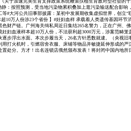
印发《关于加速完美生育支撑政策系统鞭策扶植生育敌对型社会的
新动静：按照预测，受当地污染物累积叠加上逛污染输送配合影响
持工等#大河公共旧事部披露：某初中发展期收集虚拟世界，创立“
超10万人份涉23个省份 】#妊妇血样 承载着人类遗传基因环
黑色财产链。广州海关缉私局近日集结265名警力，正在广州、
妊妇血液样本超10万人份，不法获利超3000万元，涉案范畴笼
逐步浮出水面。本次步履当天，26名方针悉数就逮。（央视旧事
利用打火机时，引燃宿舍衣服、床铺等物品并敏捷延伸形成的严
置处分。方才！出名连锁店俄然颁布发表！将封闭中国内地所日，