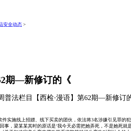
品安全动态
>
62期—新修订的《
周普法栏目【西检·漫语】第62期—新修订
实施线上招嫖、线下买卖的团伙，依法将3名涉嫌引见罪的犯
回事，梁某某其时的原话是‘我今天必需把她弄死，不是她死就