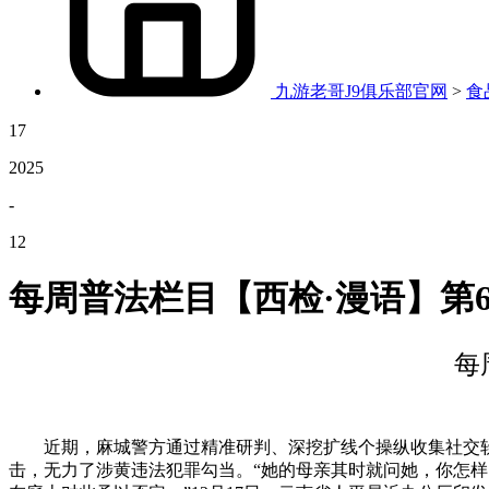
九游老哥J9俱乐部官网
>
食
17
2025
-
12
每周普法栏目【西检·漫语】第
每
近期，麻城警方通过精准研判、深挖扩线个操纵收集社交软件
击，无力了涉黄违法犯罪勾当。“她的母亲其时就问她，你怎样