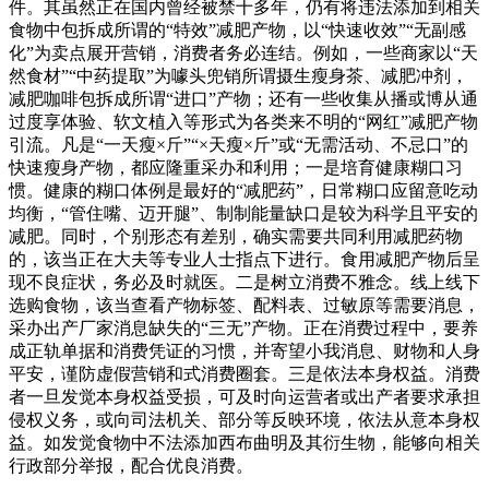
件。其虽然正在国内曾经被禁十多年，仍有将违法添加到相关
食物中包拆成所谓的“特效”减肥产物，以“快速收效”“无副感
化”为卖点展开营销，消费者务必连结。例如，一些商家以“天
然食材”“中药提取”为噱头兜销所谓摄生瘦身茶、减肥冲剂，
减肥咖啡包拆成所谓“进口”产物；还有一些收集从播或博从通
过度享体验、软文植入等形式为各类来不明的“网红”减肥产物
引流。凡是“一天瘦×斤”“×天瘦×斤”或“无需活动、不忌口”的
快速瘦身产物，都应隆重采办和利用；一是培育健康糊口习
惯。健康的糊口体例是最好的“减肥药”，日常糊口应留意吃动
均衡，“管住嘴、迈开腿”、制制能量缺口是较为科学且平安的
减肥。同时，个别形态有差别，确实需要共同利用减肥药物
的，该当正在大夫等专业人士指点下进行。食用减肥产物后呈
现不良症状，务必及时就医。二是树立消费不雅念。线上线下
选购食物，该当查看产物标签、配料表、过敏原等需要消息，
采办出产厂家消息缺失的“三无”产物。正在消费过程中，要养
成正轨单据和消费凭证的习惯，并寄望小我消息、财物和人身
平安，谨防虚假营销和式消费圈套。三是依法本身权益。消费
者一旦发觉本身权益受损，可及时向运营者或出产者要求承担
侵权义务，或向司法机关、部分等反映环境，依法从意本身权
益。如发觉食物中不法添加西布曲明及其衍生物，能够向相关
行政部分举报，配合优良消费。