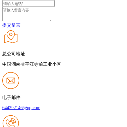
提交留言
总公司地址
中国湖南省平江寺前工业小区
电子邮件
644292146@qq.com