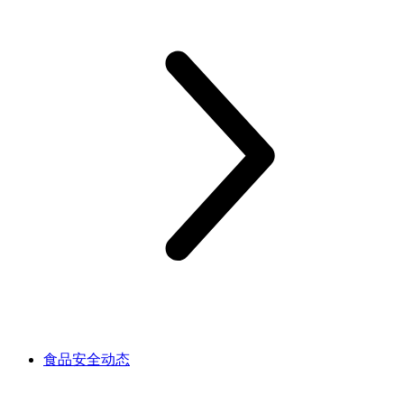
食品安全动态