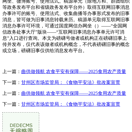
网坐、微博账号、使用法式。稿源单元（除地方和、群团组织
等政务发布平台和省级政务发布平台外）取得互联网旧事消息
办事许可的账号、使用法式、收集曲播等办事形式发布的旧事
消息，皆可做为旧事消息转载来历。稿源单元取得互联网旧事
消息办事许可环境，可通过国度网信办网坐（）——“全国网
信政务处事大厅”版块——“互联网旧事消息办事单元许可消
息”入口进行查询。本文为磅礴号做者或机构正在磅礴旧事上
传并发布，仅代表该做者或机构概念，不代表磅礴旧事的概念
或立场，磅礴旧事仅供给消息发布平台。
上一篇：
曲供做领航 农食平安有保障——2025食用农产质量
下一篇：
甘州区市场监管局：《食物平安法》批改案宣贯
上一篇：
曲供做领航 农食平安有保障——2025食用农产质量
下一篇：
甘州区市场监管局：《食物平安法》批改案宣贯