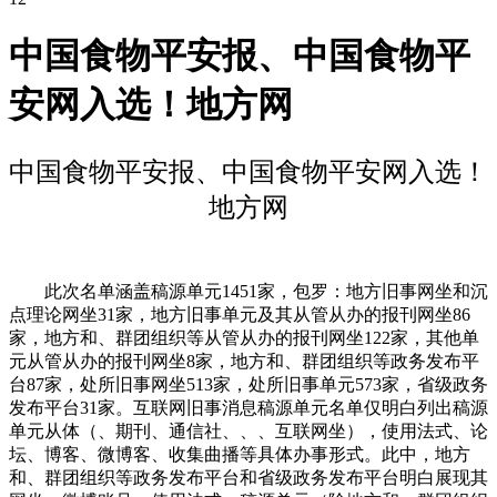
中国食物平安报、中国食物平
安网入选！地方网
中国食物平安报、中国食物平安网入选！
地方网
此次名单涵盖稿源单元1451家，包罗：地方旧事网坐和沉
点理论网坐31家，地方旧事单元及其从管从办的报刊网坐86
家，地方和、群团组织等从管从办的报刊网坐122家，其他单
元从管从办的报刊网坐8家，地方和、群团组织等政务发布平
台87家，处所旧事网坐513家，处所旧事单元573家，省级政务
发布平台31家。互联网旧事消息稿源单元名单仅明白列出稿源
单元从体（、期刊、通信社、、、互联网坐），使用法式、论
坛、博客、微博客、收集曲播等具体办事形式。此中，地方
和、群团组织等政务发布平台和省级政务发布平台明白展现其