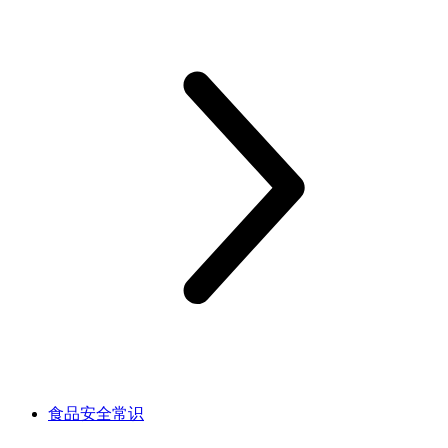
食品安全常识