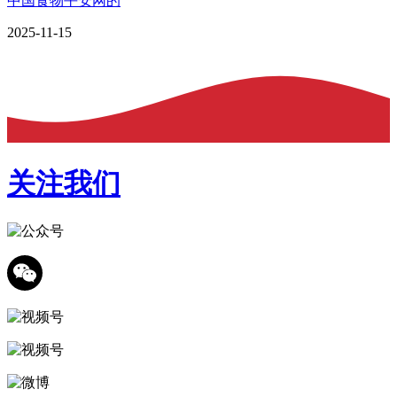
中国食物平安网的
2025-11-15
关注我们