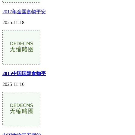
2017年全国食物平安
2025-11-18
2015中国国际食物平
2025-11-16