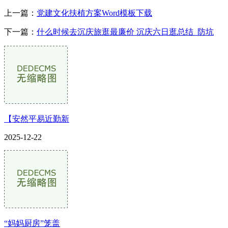
上一篇：
党建文化扶植方案Word模板下载
下一篇：
什么时候去沉庆旅逛最廉价 沉庆六日逛总结_防坑
【安然平易近勤新
2025-12-22
“妈妈厨房”笼盖