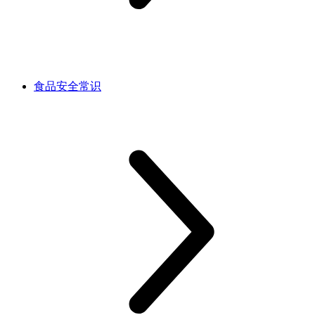
食品安全常识