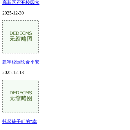
高新区召开校园食
2025-12-30
建牢校园饮食平安
2025-12-13
托起孩子们的“幸