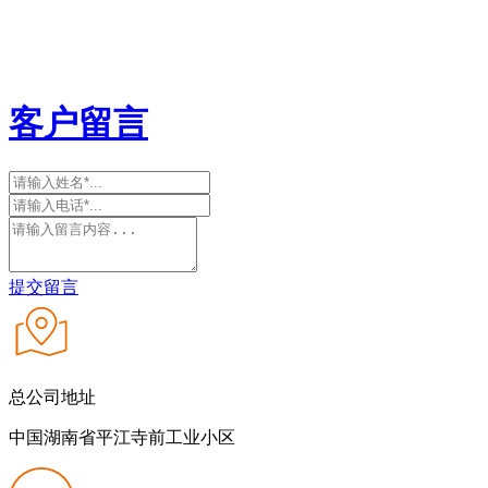
客户留言
提交留言
总公司地址
中国湖南省平江寺前工业小区