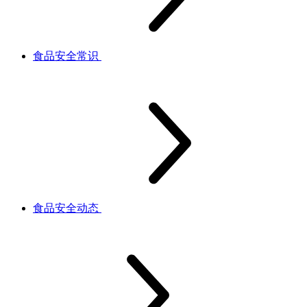
食品安全常识
食品安全动态