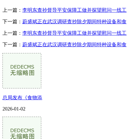
上一篇：
李明东查抄督导平安保障工做并探望慰问一线工
下一篇：
蔚盛斌正在武汉调研查抄除夕期间特种设备和食
上一篇：
李明东查抄督导平安保障工做并探望慰问一线工
下一篇：
蔚盛斌正在武汉调研查抄除夕期间特种设备和食
总局发布《食物添
2026-01-02