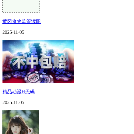
黄冈食物监管渎职
2025-11-05
精品动漫H无码
2025-11-05