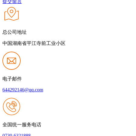
提交留言
总公司地址
中国湖南省平江寺前工业小区
电子邮件
644292146@qq.com
全国统一服务电话
0730-6321888