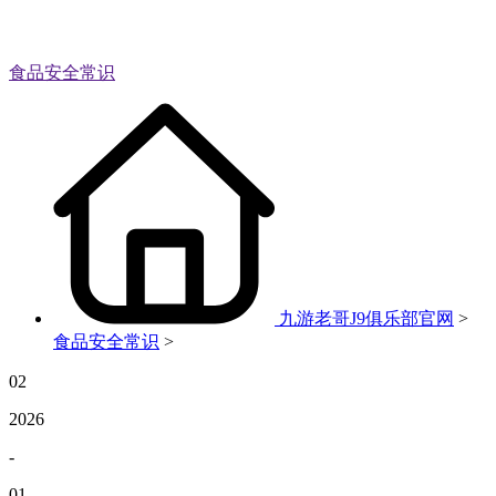
食品安全常识
九游老哥J9俱乐部官网
>
食品安全常识
>
02
2026
-
01