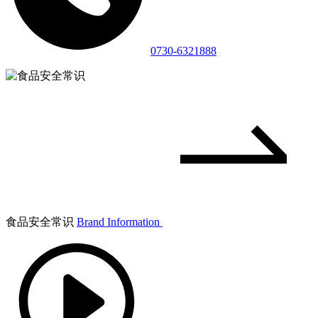
0730-6321888
食品安全常识
Brand Information