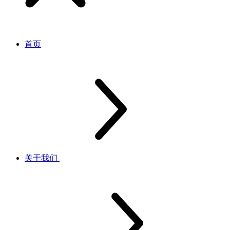
首页
关于我们