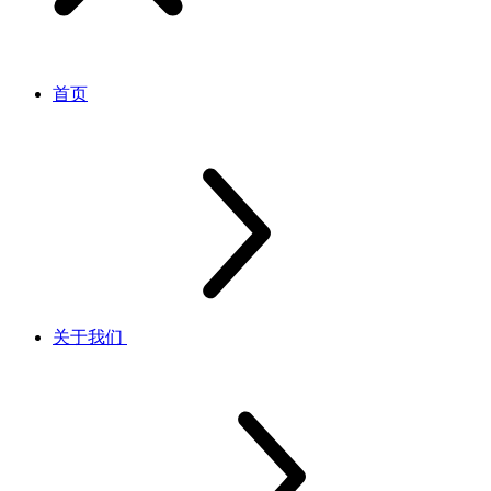
首页
关于我们