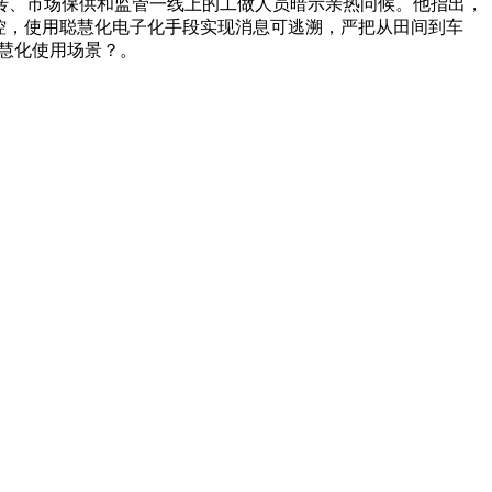
转、市场保供和监管一线上的工做人员暗示亲热问候。他指出，
控，使用聪慧化电子化手段实现消息可逃溯，严把从田间到车
聪慧化使用场景？。