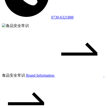
0730-6321888
食品安全常识
Brand Information