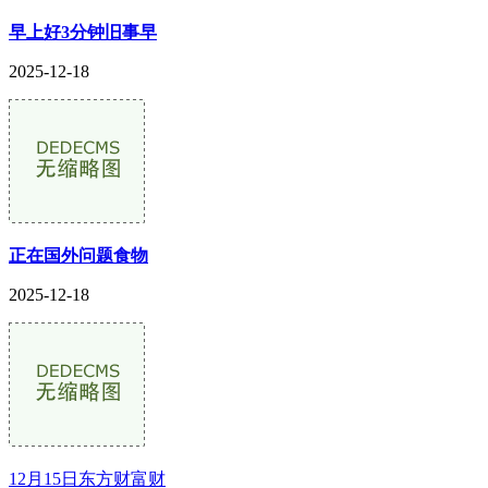
早上好3分钟旧事早
2025-12-18
正在国外问题食物
2025-12-18
12月15日东方财富财