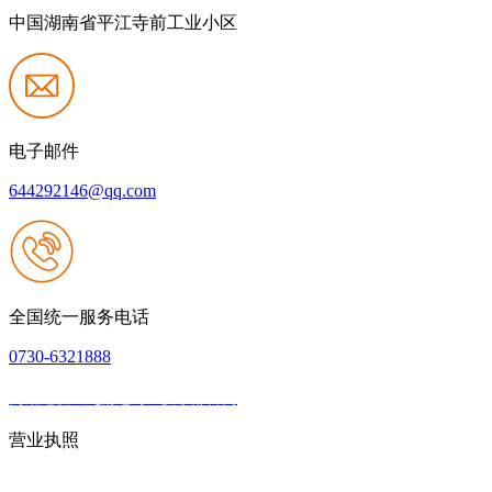
中国湖南省平江寺前工业小区
电子邮件
644292146@qq.com
全国统一服务电话
0730-6321888
网站建设：九游老哥J9俱乐部官网
|
网站地图
本网站支持IPV6
营业执照