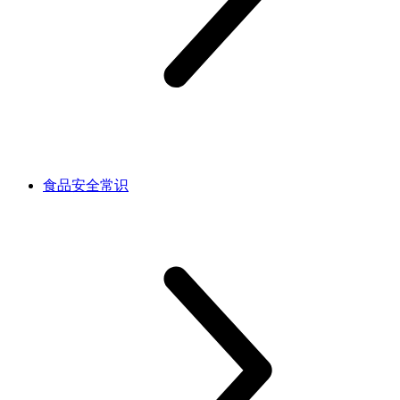
食品安全常识