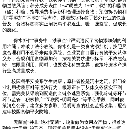
物过敏风险；养分成分表由“1+4”调整为“1+6”，添加饱和脂肪
（酸）和糖，指导消费者认识和合理选择食物；预包拆食物利
用“零添加”“不添加”等声称。跟着数字标签手艺外行业的快速
普及，食物标签将实正阐扬惠平易近生、暖、强监管、促成长
的感化。
“保水虾仁”事务中，涉事企业严沉违反了食物添加剂的利
用准绳，冲破了法令底线。保水剂是一类食物添加剂，按照尺
度合理利用不会带来健康风险。企业要盲目履行食物平安从体
义务，合规利用食物添加剂，按相关要求进行标示，不成超范
畴、超限量利用。同时，也要强化科技立异，鞭策冷冻水产操
行业高质量成长。
校园餐平安关系学生健康，原料管控是沉中之沉。部门企
业利用劣质原料等违法行为，根源正在于从体义务落实不到
位。需完美从采购到配送的全链条逃溯系统，强化冷链等环节
环节监管，积极推广“互联网+明厨亮灶”等手艺手段，同时鞭
策消息公开，建立多方参取、通明可查的社会监视收集，配合
建牢校园食物平安防地。
“无菌蛋”并非“绝对无菌”，鸡蛋做为食用农产物，很难达
到绝对“无菌”的形态。现行相关尺度中没有“无菌蛋”这一概