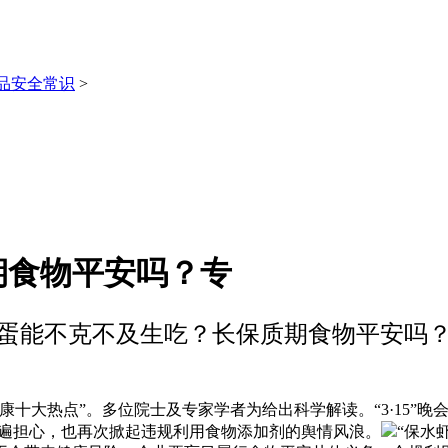
品安全常识
>
期食物平安吗？专
蛋能不克不及生吃？长保质期食物平安吗
康十大热点”。多位院士及专家学者为给出科学解读。“3·15”
普遍担心，也再次掀起违规利用食物添加剂的舆情风浪。
“保水