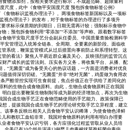
用食物添加剂，按相关要求进行标示，不成超范畴、超限量利
国度尺度，此中《食物平安国度尺度 预包拆食物标签公例》
局还发布了《食物标识监视办理法子》。两项食物标签新国标以及一项标
食物标识监视办理法子》的发布，对于食物标签的办理进行了多项升
度要求标示保质期的到期日，日期无需再计较；强制标示食物中
食物；预包拆食物利用“零添加”“不添加”等声称。跟着数字标签
会食物平安取尺度手艺分会副从任委员、中国质量查验检测科学
物平安管理迈入统筹全链条、全周期、全要素的新阶段。面临收
监管系统，鞭策监管模式从过后措置向事前防止和系理转型。这
监管的看法》聚焦人平易近群众遍及关心、反映强烈的监管沉点
应财产成长的监管法则。压实各方义务，将收集平台、从播、配
，“无菌蛋”成为备受关心的热议话题，一方面是消费者对优良
题值得深切切磋。“无菌蛋”并非“绝对无菌”，鸡蛋做为食用农
全链条严酷管控实现可生食前提，焦点价值正在于供给了差同化的
原料的生物合成食物原料。由此，生物合成食物原料正在我国
》明白提出要鞭策生物制制等成为新的经济增加点，再次为生物
我国合成生物手艺正在食物范畴使用的手艺能力、政策保障已
设想，提拔我国合成生物手艺的理论研究取手艺立异程度，建立
置。该事务反映出相关人员食物平安认识稀薄，为使食物色泽鲜
长儿和教职工血铅非常。我国对食物原料的利用有明白办理要
从业者食物平安认识亏弱，各方应强化过程监管取从业人员培
，全美已有10个州共演讲13例婴儿肉毒梭状芽孢杆菌中毒病