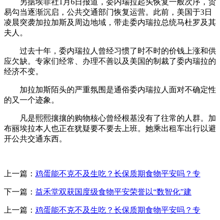
另据埃菲社1月6日报道，委内瑞拉起头恢复一般次序，贸
易勾当逐渐沉启，公共交通部门恢复运营。此前，美国于3日
凌晨突袭加拉加斯及周边地域，带走委内瑞拉总统马杜罗及其
夫人。
过去十年，委内瑞拉人曾经习惯了时不时的价钱上涨和供
应欠缺。专家们经常、办理不善以及美国的制裁了委内瑞拉的
经济不变。
加拉加斯陌头的严重氛围是通俗委内瑞拉人面对不确定性
的又一个迹象。
凡是熙熙攘攘的购物核心曾经根基没有了往常的人群。加
布丽埃拉本人也正在犹疑要不要去上班。她乘出租车出行以避
开公共交通东西。
上一篇：
鸡蛋能不克不及生吃？长保质期食物平安吗？专
下一篇：
益禾堂双获国度级食物平安荣誉以“数智化”建
上一篇：
鸡蛋能不克不及生吃？长保质期食物平安吗？专