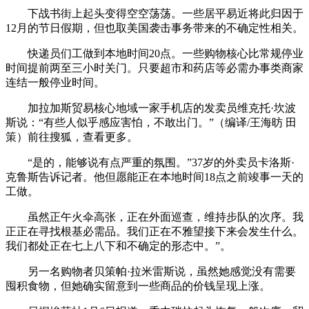
下战书街上起头变得空空荡荡。一些居平易近将此归因于
12月的节日假期，但也取美国袭击事务带来的不确定性相关。
快递员们工做到本地时间20点。一些购物核心比常规停业
时间提前两至三小时关门。只要超市和药店等必需办事类商家
连结一般停业时间。
加拉加斯贸易核心地域一家手机店的发卖员维克托·坎波
斯说：“有些人似乎感应害怕，不敢出门。”（编译/王海昉 田
策）前往搜狐，查看更多。
“是的，能够说有点严重的氛围。”37岁的外卖员卡洛斯·
克鲁斯告诉记者。他但愿能正在本地时间18点之前竣事一天的
工做。
虽然正午火伞高张，正在外面巡查，维持步队的次序。我
正正在寻找根基必需品。我们正在不雅望接下来会发生什么。
我们都处正在七上八下和不确定的形态中。”。
另一名购物者贝策帕·拉米雷斯说，虽然她感觉没有需要
囤积食物，但她确实留意到一些商品的价钱呈现上涨。