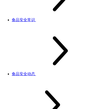
食品安全常识
食品安全动态