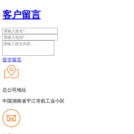
客户留言
提交留言
总公司地址
中国湖南省平江寺前工业小区