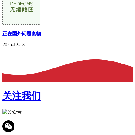
正在国外问题食物
2025-12-18
关注我们