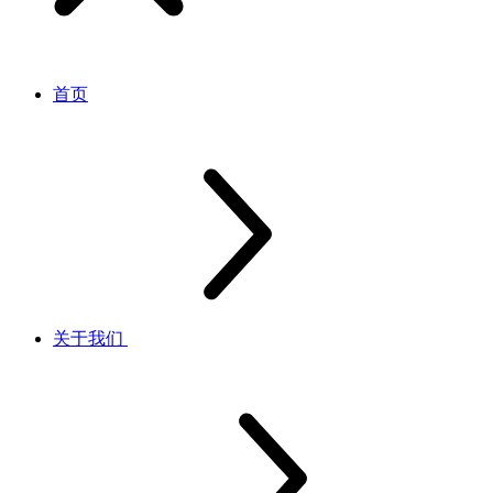
首页
关于我们