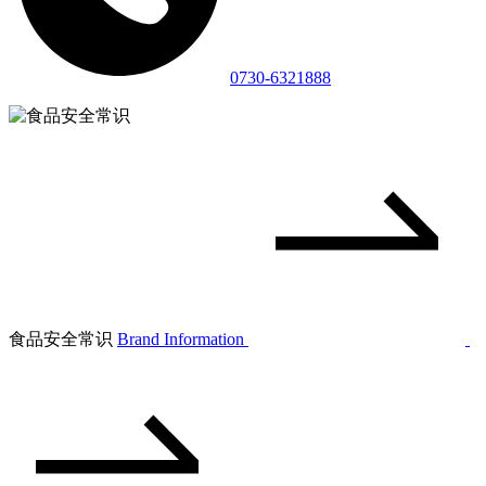
0730-6321888
食品安全常识
Brand Information