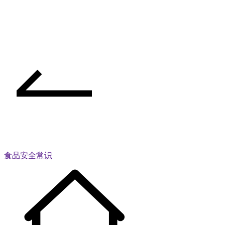
食品安全常识