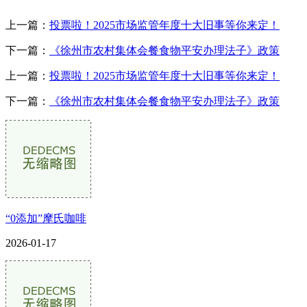
上一篇：
投票啦！2025市场监管年度十大旧事等你来定！
下一篇：
《徐州市农村集体会餐食物平安办理法子》政策
上一篇：
投票啦！2025市场监管年度十大旧事等你来定！
下一篇：
《徐州市农村集体会餐食物平安办理法子》政策
“0添加”摩氏咖啡
2026-01-17