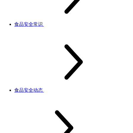
食品安全常识
食品安全动态