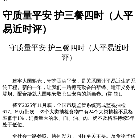
守质量平安 护三餐四时（人平
易近时评）
守质量平安 护三餐四时（人平易近时
评）
建牢大国粮仓，守护舌尖平安，是关系国计平易近生的系
统工程。新的一年，让我们一路擦亮勤奋的犁铧、建牢义务的
堤坝、配合绘就大国粮安取苍生安康的新画卷。(常 钦)。
截至2025年11月底，全国市场监管系统完成监视抽检
617。69万批次，39个大类抽检食物中有24个大类抽检不及格
率低于1%，消费量大的米、面、油、肉、奶不及格率持续5年
处于低位。
全社会一路参取、协同发力，同样至关主要。反食物华侈