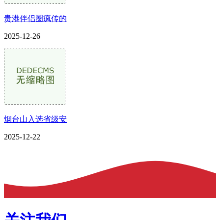
贵港伴侣圈疯传的
2025-12-26
烟台山入选省级安
2025-12-22