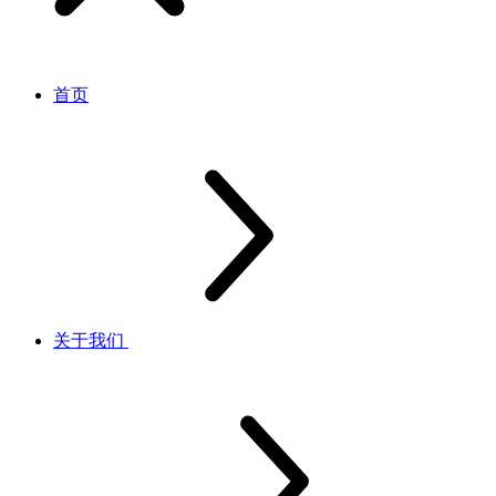
首页
关于我们