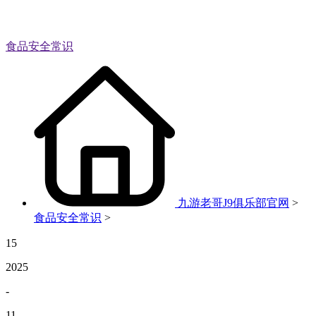
食品安全常识
九游老哥J9俱乐部官网
>
食品安全常识
>
15
2025
-
11