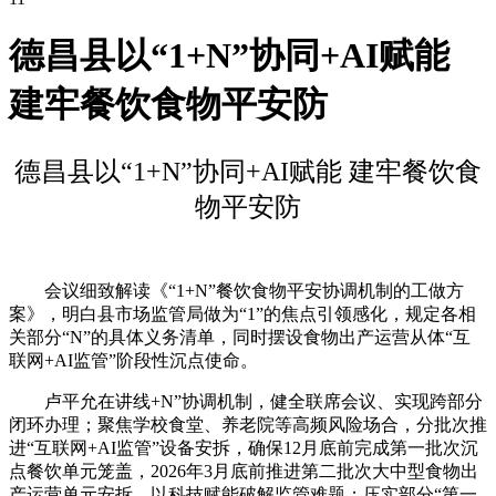
德昌县以“1+N”协同+AI赋能
建牢餐饮食物平安防
德昌县以“1+N”协同+AI赋能 建牢餐饮食
物平安防
会议细致解读《“1+N”餐饮食物平安协调机制的工做方
案》，明白县市场监管局做为“1”的焦点引领感化，规定各相
关部分“N”的具体义务清单，同时摆设食物出产运营从体“互
联网+AI监管”阶段性沉点使命。
卢平允在讲线+N”协调机制，健全联席会议、实现跨部分
闭环办理；聚焦学校食堂、养老院等高频风险场合，分批次推
进“互联网+AI监管”设备安拆，确保12月底前完成第一批次沉
点餐饮单元笼盖，2026年3月底前推进第二批次大中型食物出
产运营单元安拆，以科技赋能破解监管难题；压实部分“第一