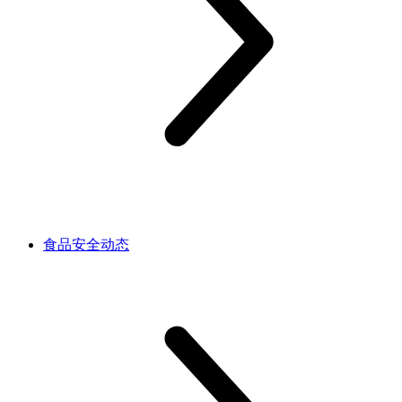
食品安全动态