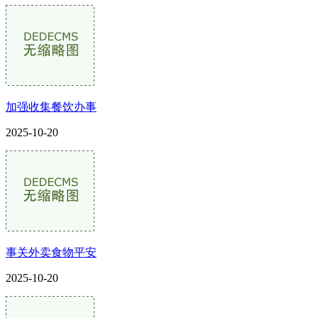
加强收集餐饮办事
2025-10-20
事关外卖食物平安
2025-10-20