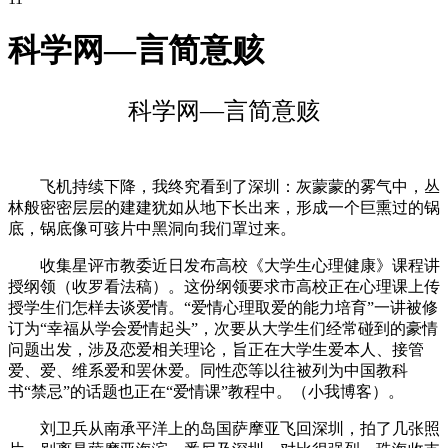
科学网—言简意赅
科学网—言简意赅
飞机持续下降，我终究看到了深圳：灰蒙蒙的雾气中，丛
林般密密层层的建建犹如从地下长出来，形成一个巨熏过的锅
底，锅底像可骇片中黑洞向我们罩过来。
收集星评市教委近日发布高校《大学生心理健康》课程讲
授纲领（收罗看法稿）。这份纲领要求市高校正在心理课上传
授学生们怎样去谈爱情。“爱情心理取爱的能力培育”一讲被修
订为“幸福从学会爱情起头”，次要从大学生们经常碰到的豪情
问题出发，涉及恋爱相关理论，旨正在大学生爱本人、接管
爱、爱、维系爱和罢休爱。同性恋等以往被列为中国教科
书“禁忌”的话题也正在“爱情课”教程中。（小我博客）。
刘卫兵从南承平洋上的岛国萨摩亚飞回深圳，拍了几张照