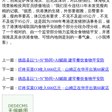
片，别离是萨摩亚海滨、悉尼及深圳，对比很强烈。珠海收支
境查验检疫局官员骄傲地说：“我们至今连结11年未发觉瘦肉
精的记载。”据悉，供港澳的生猪，外形要都雅，后臀要丰
满，瘦肉率要高，体沉也有要求，不克不及超105公斤，不克
不及低于95公斤。这是因为1998年粤港迸发猪肺汤事务后，催
生了港澳地域取国内食物平安由数个部分分段办理分歧，构成
了一个相对的、由一个监管部分独力监视全食物链平安，并逐
渐推及其余供港食物。可惜内地倒是别的一番气象。（小我博
客）。
上一篇：
德昌县以“1+N”协同+AI赋能 建牢餐饮食物平安防
下一篇：
叮咚买菜Q3收入666亿元；山姆正在华开出第60家店
上一篇：
德昌县以“1+N”协同+AI赋能 建牢餐饮食物平安防
下一篇：
叮咚买菜Q3收入666亿元；山姆正在华开出第60家店