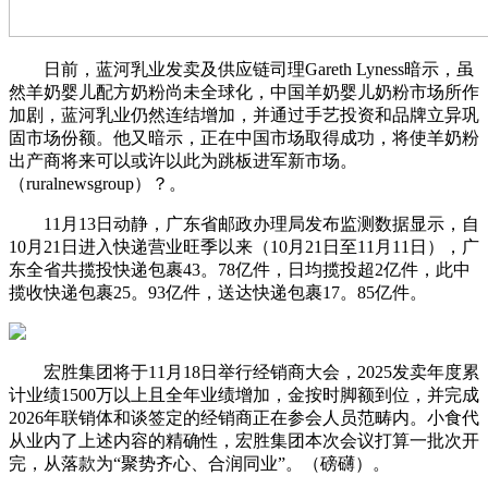
日前，蓝河乳业发卖及供应链司理Gareth Lyness暗示，虽
然羊奶婴儿配方奶粉尚未全球化，中国羊奶婴儿奶粉市场所作
加剧，蓝河乳业仍然连结增加，并通过手艺投资和品牌立异巩
固市场份额。他又暗示，正在中国市场取得成功，将使羊奶粉
出产商将来可以或许以此为跳板进军新市场。
（ruralnewsgroup）？。
11月13日动静，广东省邮政办理局发布监测数据显示，自
10月21日进入快递营业旺季以来（10月21日至11月11日），广
东全省共揽投快递包裹43。78亿件，日均揽投超2亿件，此中
揽收快递包裹25。93亿件，送达快递包裹17。85亿件。
宏胜集团将于11月18日举行经销商大会，2025发卖年度累
计业绩1500万以上且全年业绩增加，金按时脚额到位，并完成
2026年联销体和谈签定的经销商正在参会人员范畴内。小食代
从业内了上述内容的精确性，宏胜集团本次会议打算一批次开
完，从落款为“聚势齐心、合润同业”。（磅礴）。