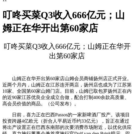
叮咚买菜Q3收入666亿元；山
姆正在华开出第60家店
叮咚买菜Q3收入666亿元；山姆正在华开
出第60家店
山姆正在华开出第60家店山姆会员商铺扬州店正式开业。
近两个月内，山姆正在江苏连开两店，扬州店也成为了江苏第
10家、全国第60家山姆门店。目前，山姆已取包罗扬州正在内
的近90家江苏优良企业成立合做，配合打制400余款高质量、
高会员价值的商品。（公司发布）。
日前，喜力正在巴西Passos的一家新啤酒厂投产。该项目
投资跨越4亿欧元（折合人平易近币约33亿元），旨正在通过
将出产设置正在巴西东南部的次要消费市场附近，以优化供应
链。喜力施行董事会兼首席施行官Dolf van den Brink暗示，巴