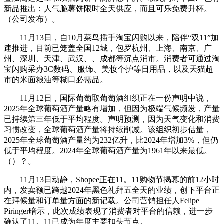
新品推出：人气脆薯饼限时全天供应，而且可乐免费升杯。
（公司发布）。
11月13日，自10月菜鸟插手淘宝闪购以来，陪伴“双11”加
速推进，目前已笼盖全国12城，包罗杭州、上海、南京、广
州、深圳、天津、武汉、、成都等沉点消市。消费者可通过淘
宝闪购采办3C数码、服饰、美妆个护等日用品，以及天猫超
市的米面粮油等糊口必需品。
11月12日，国际葡萄取葡萄酒组织正在一份声明中说，
2025年全球葡萄酒产量略有增加，但因为极端气候频发，产量
已持续第三年低于平均程度。声明预测，因为天气变化和消费
习惯改变，全球葡萄酒产量将持续削减。该组织初步估量，
2025年全球葡萄酒产量约为232亿升，比2024年增加3%，但仍
低于平均程度。2024年全球葡萄酒产量为1961年以来最低。
（）？。
11月13日动静，Shopee正在11。11购物节揭幕的前12小时
内，发卖额已跨越2024年黑色礼拜五全天的业绩，创下平台正
在拜候量和订单量方面的新记载。公司营销担任人Felipe
Piringer暗示，此次成绩表现了消费者对平台的信赖，进一步
确认了11。11已成为年度主要扣头节点。