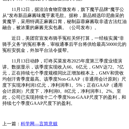
11月12日，据洽洽食物官微发布，旗下魔芋品牌“魔芋公
从”发布新品麻酱味魔芋素毛肚。据称，新品精选印尼曲采的
黄魔芋，采用特调正麻酱口胃，秘制蒜蓉麻酱取非遗古法红油
融合，被浓重的麻酱充实包裹。（公司发布）。
近日，美团官宣发布骑手冤枉关怀打算，一经核实属“非
骑手义务”的冤枉事务，审核通事后平台将供给最高50000元的
冤枉安抚金，外加平台法令援帮。
11月13日动静，叮咚买菜发布2025年度第三季度业绩演
讲。数据显示，该季度实现收入66。6亿元，GMV达72。7亿
元，正在持续七个季度规模同比正增加根本上，GMV和营收
均创汗青季度最高。该季度Non-GAAP（非通用会计原则）尺
度下实现净利润1亿元，净利润率1。5%；正在GAAP（通用
会计原则）尺度下，净利润0。8亿元，净利润率1。2%。至
此，公司已实现持续十二个季度Non-GAAP尺度下的盈利，和
持续七个季度GAAP尺度下的盈利。
上一篇：
科学网—言简意赅