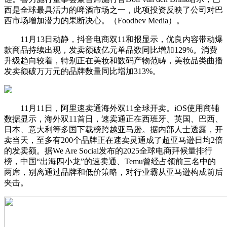
西是全球最具活力的啤酒市场之一，此项投资反映了公司对巴
西市场增加潜力的果断决心。（Foodbev Media）。
11月13日动静，抖音电商双11和报显示，优良内容带动爆
款商品持续出现，发卖额破亿元单品数同比增加129%。消费
升级趋向较着，特别正在美妆和数码产物范畴，美妆品类曲播
发卖额破万万元的品牌数量同比增加313%。
11月11日，阿里速卖通海外双11全球开卖。iOS使用商铺
数据显示，海外双11首日，速卖通正在西班牙、英国、巴西、
日本、意大利等多国下载榜跨越亚马逊。据内部人士透露，开
卖当天，至多有200个品牌正在速卖灵通成了超亚马逊日均2倍
的发卖额。据We Are Social发布的2025全球电商拜候量排行
榜，中国“出海四小龙”的速卖通、Temu曾经占领前三名中的
两席，别离通过品牌和低价策略，对行业霸从亚马逊构成前后
夹击。