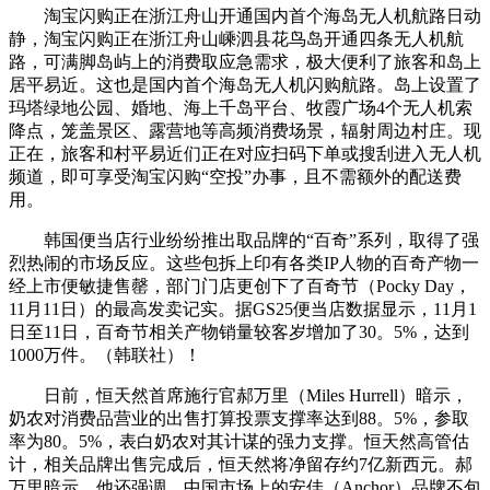
淘宝闪购正在浙江舟山开通国内首个海岛无人机航路日动
静，淘宝闪购正在浙江舟山嵊泗县花鸟岛开通四条无人机航
路，可满脚岛屿上的消费取应急需求，极大便利了旅客和岛上
居平易近。这也是国内首个海岛无人机闪购航路。岛上设置了
玛塔绿地公园、婚地、海上千岛平台、牧霞广场4个无人机索
降点，笼盖景区、露营地等高频消费场景，辐射周边村庄。现
正在，旅客和村平易近们正在对应扫码下单或搜刮进入无人机
频道，即可享受淘宝闪购“空投”办事，且不需额外的配送费
用。
韩国便当店行业纷纷推出取品牌的“百奇”系列，取得了强
烈热闹的市场反应。这些包拆上印有各类IP人物的百奇产物一
经上市便敏捷售罄，部门门店更创下了百奇节（Pocky Day，
11月11日）的最高发卖记实。据GS25便当店数据显示，11月1
日至11日，百奇节相关产物销量较客岁增加了30。5%，达到
1000万件。（韩联社）！
日前，恒天然首席施行官郝万里（Miles Hurrell）暗示，
奶农对消费品营业的出售打算投票支撑率达到88。5%，参取
率为80。5%，表白奶农对其计谋的强力支撑。恒天然高管估
计，相关品牌出售完成后，恒天然将净留存约7亿新西元。郝
万里暗示，他还强调，中国市场上的安佳（Anchor）品牌不包