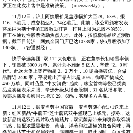
罗正在此次出售中是准确决策。（rmersweekly）。
11月12日，沪上阿姨股价尾盘涨幅扩大至28。63%，报
116。5港元，成交额达2。34亿港元。此前，该公司颁布发表
将采纳为期十年的H股激励打算，打算上限为总股本的5%，
旨正在通过性股票激励焦点人才。此外，按照极海品牌监测数
据，截至目前沪上阿姨全国门店已达10739家，较6月底添加了
1303间。（智通财经）。
快手辛选集团 “双 11” 大促收官，正在董事长初瑞雪率领
下，销量破 3000 万单、累计旁不雅超 5 亿人，辛选 “2。0 时
代”。此次大促上架产物超 2。2 万个，10 场曲播破亿，合做
品牌近 2400 家，平易近出产品占比超 30%，御寒产物成交
450 万单。同时凸显 “中女消费” 趋向，珠宝首饰等悦己类商
品发卖额表示亮眼。辛选升级从播合股制，31 名从播参取，
腰部从播发卖额同比增加 29。68%，实现多方共赢。
11月12日，据麦当劳中国官微，麦当劳随心配1+1送来上
新：红区新品“牛蘑王”芝士蘑菇双牛堡现已上线元。据称，这
款新品精选双孢菇片取杏鲍菇片，双沉菌菇带来鲜喷鼻取弹润
口感，搭配浓重黑椒酱、黄油、洋葱和红甜椒的复合风味，再
叠加高达芝士和双层肉饼，满脚感十脚。取此同时，白区也有