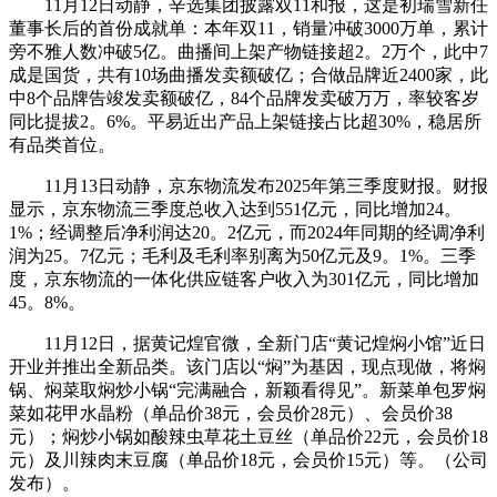
11月12日动静，辛选集团披露双11和报，这是初瑞雪新任
董事长后的首份成就单：本年双11，销量冲破3000万单，累计
旁不雅人数冲破5亿。曲播间上架产物链接超2。2万个，此中7
成是国货，共有10场曲播发卖额破亿；合做品牌近2400家，此
中8个品牌告竣发卖额破亿，84个品牌发卖破万万，率较客岁
同比提拔2。6%。平易近出产品上架链接占比超30%，稳居所
有品类首位。
11月13日动静，京东物流发布2025年第三季度财报。财报
显示，京东物流三季度总收入达到551亿元，同比增加24。
1%；经调整后净利润达20。2亿元，而2024年同期的经调净利
润为25。7亿元；毛利及毛利率别离为50亿元及9。1%。三季
度，京东物流的一体化供应链客户收入为301亿元，同比增加
45。8%。
11月12日，据黄记煌官微，全新门店“黄记煌焖小馆”近日
开业并推出全新品类。该门店以“焖”为基因，现点现做，将焖
锅、焖菜取焖炒小锅“完满融合，新颖看得见”。新菜单包罗焖
菜如花甲水晶粉（单品价38元，会员价28元）、会员价38
元）；焖炒小锅如酸辣虫草花土豆丝（单品价22元，会员价18
元）及川辣肉末豆腐（单品价18元，会员价15元）等。（公司
发布）。