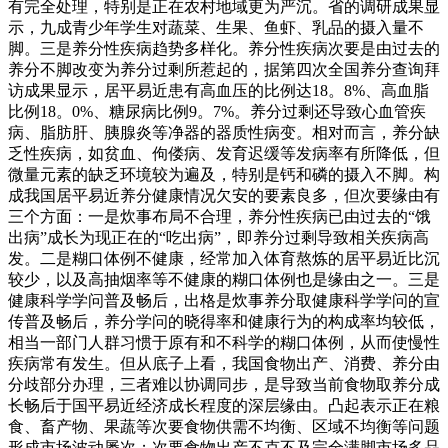
有完全处理，特别是正在农村地域更为严沉。省的调研成果显
示，九成青少年学生对蔬菜、生果、鱼虾、乳品的摄入量不
脚。三是养分性疾病趋势多样化。养分性疾病次要是由过去的
养分不脚改变为养分过剩所惹起的，据第四次全国养分查询拜
访成果显示，居平易近患有高血压的比例达18。8%、高血脂
比例18。0%、糖尿病比例9。7%。养分过剩还导致心血管疾
病、脂肪肝、胰腺炎等净器的器质性病变。相对而言，养分缺
乏性疾病，如贫血、佝偻病、发育迟缓等发病率有所降低，但
微量元素的缺乏环境较为遍及，特别是钙和磷的摄入不脚。构
成我国居平易近养分健康情况欠安的要素良多，但次要缘由有
三个方面：一是炊事布局不合理，养分性疾病已由过去的“饿
出病”成长为现正在的“吃出病”，即养分过剩导致相关疾病高
发。二是糊口体例不健康，经常加入体育熬炼的居平易近比沉
较少，以及高抽烟率等不健康的糊口体例也是缘由之一。三是
健康科学学问普及畅后，出格是炊事养分取健康科学学问的宣
传普及畅后，养分学问的晓得率和健康行为的构成率均较低，
相当一部门人群习惯于原有和不科学的糊口体例，从而使慢性
疾病常有发生。但从底子上看，我国食物出产、消费、养分由
分歧部分办理，三者难以协调同步，是导致当前食物取养分成
长畅后于国平易近经济成长程度的深层缘由。凸起表示正在粮
食、畜产物、果蔬等次要食物供需不均衡、区域不均衡等问题
形成市场波动屡次；次要食物出产不克不及完全满脚市场多品