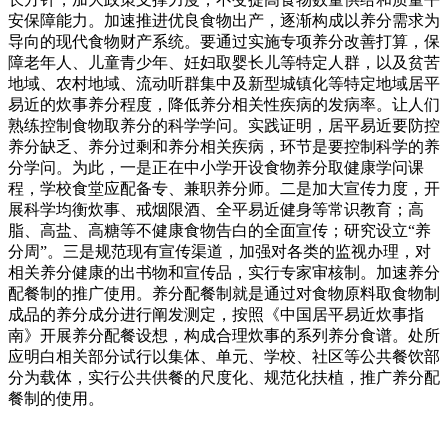
安保障能力。加速推进优良食物出产，逐渐构成以养分需求为
导向的现代食物财产系统。要通过实施专项养分改善打算，保
障老年人、儿童青少年、妊妇取婴长儿等特定人群，以及贫苦
地域、农村地域、流动听群集中及新型城镇化等特定地域居平
易近的炊事养分程度，降低养分相关性疾病的发病率。让人们
熟练控制食物取养分的科学学问。实践证明，居平易近要防控
养分缺乏、养分过剩和养分相关疾病，环节是要控制科学的养
分学问。为此，一是正在中小学开设食物养分取健康学问课
程，学校食堂应配备专、兼职养分师。二是加大宣传力度，开
展科学均衡炊事、戒烟限酒、全平易近健身等常识教育；高
脂、高盐、高糖等不健康食物告白的全面宣传；研究设立“养
分周”。三是规范现有宣传渠道，加强对各类的监视办理，对
相关养分健康的出书物和宣传品，实行专家审核制。加速养分
配餐制的推广使用。养分配餐制就是通过对食物原料取食物制
成品的养分成分进行阐发测定，按照《中国居平易近炊事指
南》开展养分配餐设想，构成合理炊事的系列养分食谱。处所
应明白相关部分试行以集体、单元、学校、社区等公共餐饮部
分为载体，实行公共供餐的尺度化、规范化扶植，推广养分配
餐制的使用。