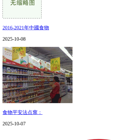
2016-2021年中國食物
2025-10-08
食物平安法点窜：
2025-10-07