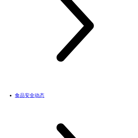
食品安全动态