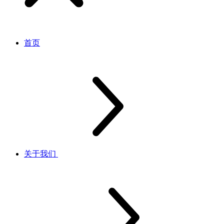
首页
关于我们