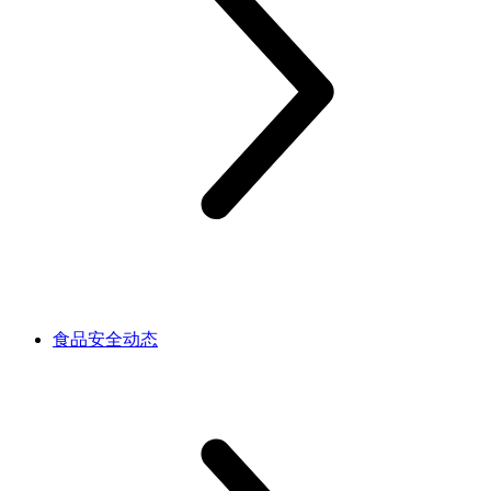
食品安全动态