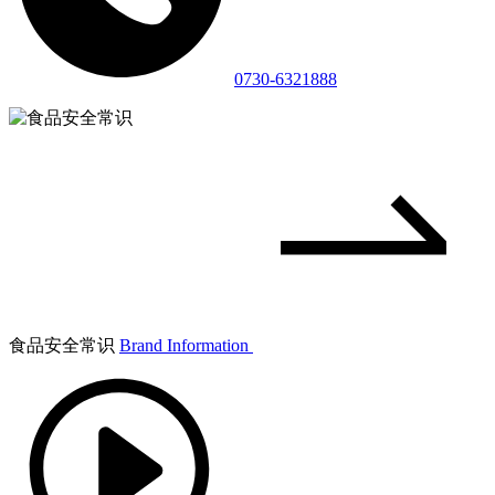
0730-6321888
食品安全常识
Brand Information