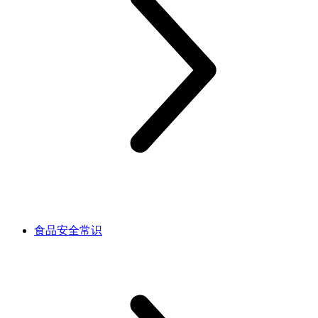
食品安全常识