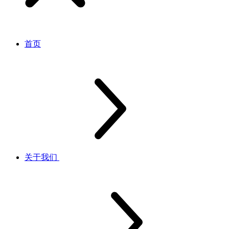
首页
关于我们