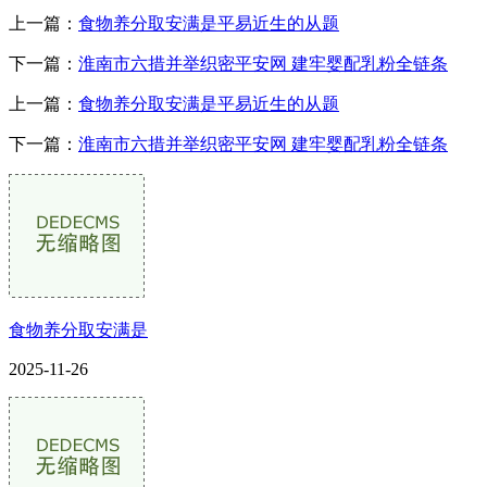
上一篇：
食物养分取安满是平易近生的从题
下一篇：
淮南市六措并举织密平安网 建牢婴配乳粉全链条
上一篇：
食物养分取安满是平易近生的从题
下一篇：
淮南市六措并举织密平安网 建牢婴配乳粉全链条
食物养分取安满是
2025-11-26