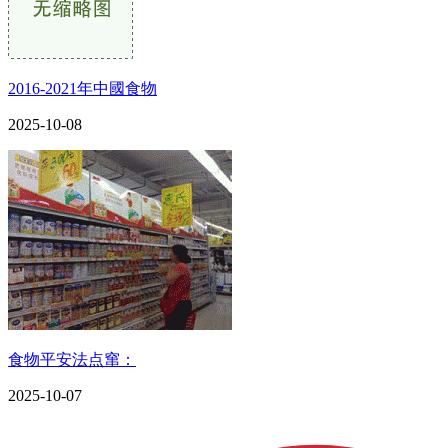
2016-2021年中國食物
2025-10-08
食物平安法点窜：
2025-10-07