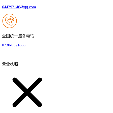
644292146@qq.com
全国统一服务电话
0730-6321888
网站建设：九游老哥J9俱乐部官网
|
网站地图
本网站支持IPV6
营业执照