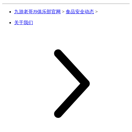
九游老哥J9俱乐部官网
>
食品安全动态
>
关于我们