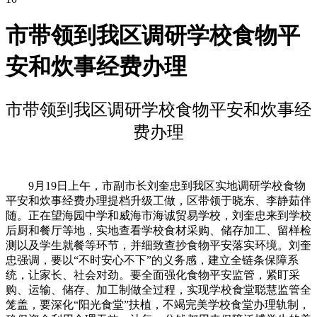
市带领到我区调研学校食物平
安和炊事经费办理
市带领到我区调研学校食物平安和炊事经
费办理
9月19日上午，市副市长刘奎忠到我区实地调研学校食物
平安和炊事经费办理提档升级工做，区带领于晓东、李静茹伴
随。正在望海园中学和威海市海诚贸易学校，刘奎忠来到学校
后厨和餐厅等地，实地查看学校食材采购、储存加工、留样检
测以及学生就餐等环节，并细致查抄食物平安落实环境。刘奎
忠强调，要以“不时安心不下”的义务感，建立全链条保障系
统，让家长、社会对劲。要全面强化食物平安监管，紧盯采
购、运输、储存、加工制做全过程，实现学校食堂聪慧监管全
笼盖，要深化“阳光食堂”扶植，不竭完美学校食堂办理轨制，