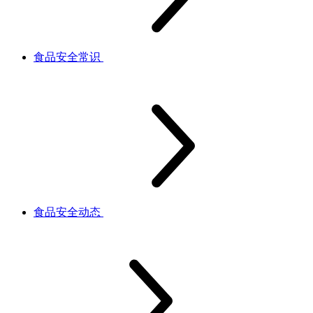
食品安全常识
食品安全动态