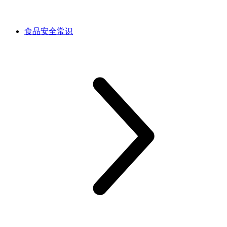
食品安全常识