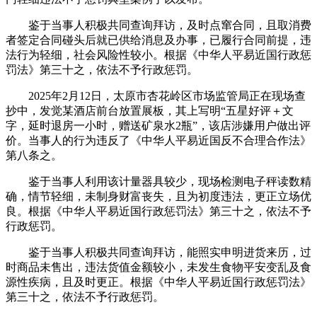
鉴于当事人积极共同查询拜访，及时点窜合同，且取消费
者签定合同碰头后就已供给消息及办事，已履行合同前提，违
法行为轻细，社会风险性较小。根据《中华人平易近国行政惩
罚法》第三十之，依法不予行政惩罚。
2025年2月12日，太原市杏花岭区市场监管局正在现场查
抄中，发觉某酒店前台放置展板，其上写明“五星好评＋文
字，延时退房一小时，赠送矿泉水2瓶”，该店涉嫌用户做出评
价。当事人的行为违反了《中华人平易近国反不合理合作法》
第八条之。
鉴于当事人利用该计量器具较少，现场检测电子秤读数精
确，情节轻细，未制身财富丧失，且为初度违法，更正立场优
良。根据《中华人平易近国行政惩罚法》第三十之，依法不予
行政惩罚。
鉴于当事人积极共同查询拜访，能照实申明进货来历，过
时商品未售出，违法货值金额较小，未发生食物平安变乱及食
源性疾病，且及时更正。根据《中华人平易近国行政惩罚法》
第三十之，依法不予行政惩罚。