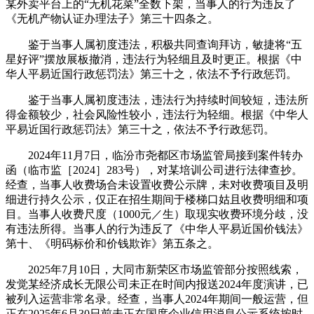
某外卖平台上的“无机花菜”全数下架，当事人的行为违反了
《无机产物认证办理法子》第三十四条之。
鉴于当事人属初度违法，积极共同查询拜访，敏捷将“五
星好评”摆放展板撤消，违法行为轻细且及时更正。根据《中
华人平易近国行政惩罚法》第三十之，依法不予行政惩罚。
鉴于当事人属初度违法，违法行为持续时间较短，违法所
得金额较少，社会风险性较小，违法行为轻细。根据《中华人
平易近国行政惩罚法》第三十之，依法不予行政惩罚。
2024年11月7日，临汾市尧都区市场监管局接到案件转办
函（临市监［2024］283号），对某培训公司进行法律查抄。
经查，当事人收费场合未设置收费公示牌，未对收费项目及明
细进行持久公示，仅正在招生期间于楼梯口姑且收费明细和项
目。当事人收费尺度（1000元／生）取现实收费环境分歧，没
有违法所得。当事人的行为违反了《中华人平易近国价钱法》
第十、《明码标价和价钱欺诈》第五条之。
2025年7月10日，大同市新荣区市场监管部分按照线索，
发觉某经济成长无限公司未正在时间内报送2024年度演讲，已
被列入运营非常名录。经查，当事人2024年期间一般运营，但
正在2025年6月30日前未正在国度企业信用消息公示系统按时