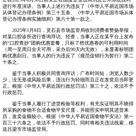
进行年度演讲。当事人上述行为违反了《中华人平易近国市场
从体登记办理条例》第三十五条、《中华人平易近国市场从体
登记办理条例实施细则》第六十第一款之。
2025年1月8日，灵石县市场监管局收到消费者赞扬举报，
对某口腔诊所进行查询拜访。经查，当事人正在某平台上发布
的“口腔查抄”团购优惠套餐，只标了然优惠卷的可利用时间
（周一至周日全天可用，采办后90天内无效），未显著标明团
购优惠刻日。当事人的行为违反了《规范促销行为暂行》第二
十条之。
鉴于当事人积极共同查询拜访，广布时间短，浏览人数少
少，没无形成风险后果，违法行为轻细而且正在发觉后当即更
正。根据《中华人平易近国行政惩罚法》第三十之，依法不予
行政惩罚。
鉴于当事人履行了进货检验等权利，有充实证明其不晓得
所采购的食物不合适食物平安尺度，并能照实申明其进货来
历，发卖金额较小。根据《中华人平易近国食物平安法》第一
百三十六条之，依法不予行政惩罚。同时将相关违法线索，移
送吕梁市市场监管局。