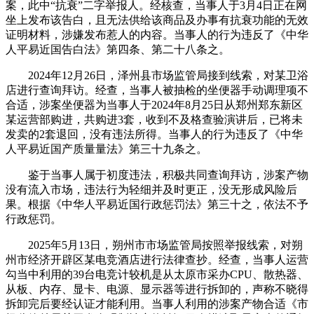
案，此中“抗衰”二字举报人。经核查，当事人于3月4日正在网
坐上发布该告白，且无法供给该商品及办事有抗衰功能的无效
证明材料，涉嫌发布惹人的内容。当事人的行为违反了《中华
人平易近国告白法》第四条、第二十八条之。
2024年12月26日，泽州县市场监管局接到线索，对某卫浴
店进行查询拜访。经查，当事人被抽检的坐便器手动调理项不
合适，涉案坐便器为当事人于2024年8月25日从郑州郑东新区
某运营部购进，共购进3套，收到不及格查验演讲后，已将未
发卖的2套退回，没有违法所得。当事人的行为违反了《中华
人平易近国产质量量法》第三十九条之。
鉴于当事人属于初度违法，积极共同查询拜访，涉案产物
没有流入市场，违法行为轻细并及时更正，没无形成风险后
果。根据《中华人平易近国行政惩罚法》第三十之，依法不予
行政惩罚。
2025年5月13日，朔州市市场监管局按照举报线索，对朔
州市经济开辟区某电竞酒店进行法律查抄。经查，当事人运营
勾当中利用的39台电竞计较机是从太原市采办CPU、散热器、
从板、内存、显卡、电源、显示器等进行拆卸的，声称不晓得
拆卸完后要经认证才能利用。当事人利用的涉案产物合适《市