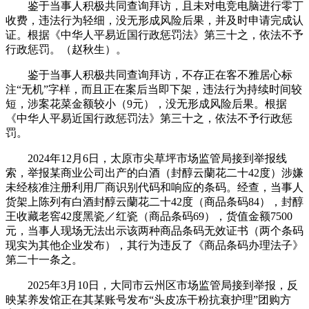
鉴于当事人积极共同查询拜访，且未对电竞电脑进行零丁
收费，违法行为轻细，没无形成风险后果，并及时申请完成认
证。根据《中华人平易近国行政惩罚法》第三十之，依法不予
行政惩罚。（赵秋生）。
鉴于当事人积极共同查询拜访，不存正在客不雅居心标
注“无机”字样，而且正在案后当即下架，违法行为持续时间较
短，涉案花菜金额较小（9元），没无形成风险后果。根据
《中华人平易近国行政惩罚法》第三十之，依法不予行政惩
罚。
2024年12月6日，太原市尖草坪市场监管局接到举报线
索，举报某商业公司出产的白酒（封醇云蘭花二十42度）涉嫌
未经核准注册利用厂商识别代码和响应的条码。经查，当事人
货架上陈列有白酒封醇云蘭花二十42度（商品条码84），封醇
王收藏老窖42度黑瓷／红瓷（商品条码69），货值金额7500
元，当事人现场无法出示该两种商品条码无效证书（两个条码
现实为其他企业发布），其行为违反了《商品条码办理法子》
第二十一条之。
2025年3月10日，大同市云州区市场监管局接到举报，反
映某养发馆正在其某账号发布“头皮冻干粉抗衰护理”团购方