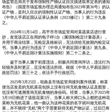
场监管总局关于发布强制性产物认证目次描述取界定表的通知
布告》（国度市场监视办理总局通知布告2023年第36号）的认
证产物，是列入目次的强制性认证产物。当事人的行为违反
《中华人平易近国认证承认条例（2023修订）》第二十九条
之。
2024年11月14日，高平市市场监管局对某蔬菜店进行查
抄，发觉该店正在用的电子秤1台（属强制检定计量器具），
并用于商业结算，无检定及格标识，无法供给无效期内检定证
书。当事人的行为违反了《中华人平易近国计量法》第九条、
《中华人平易近国计量法实施细则》第二十二条之。
鉴于当事人属于初度违法，积极共同查询拜访，违法行为
轻细并及时更正，且没有违法所得。根据《中华人平易近国行
政惩罚法》第三十之，依法不予行政惩罚。
2025年3月25日，垣曲县市场监管局接到案件线索，称某
便当店发卖的无机菜花包拆上没有任何无机食物认证及图形，
也没有可逃溯查询无机食物的身份码。经查，当事人于2025年
3月19日购进了该批花菜3斤。当事人称大师口头上都把这种花
菜称为无机花菜，他一曲认为这种花菜的名字就叫做无机花
菜，并不晓得“无机”两个字需要获得无机产物认证，过后已将