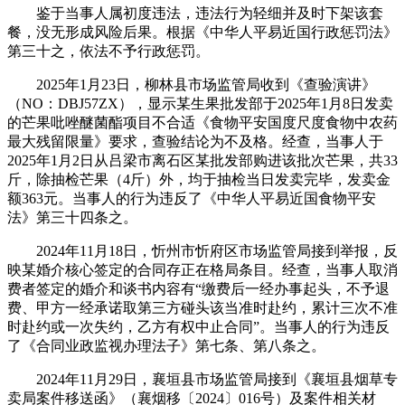
鉴于当事人属初度违法，违法行为轻细并及时下架该套
餐，没无形成风险后果。根据《中华人平易近国行政惩罚法》
第三十之，依法不予行政惩罚。
2025年1月23日，柳林县市场监管局收到《查验演讲》
（NO：DBJ57ZX），显示某生果批发部于2025年1月8日发卖
的芒果吡唑醚菌酯项目不合适《食物平安国度尺度食物中农药
最大残留限量》要求，查验结论为不及格。经查，当事人于
2025年1月2日从吕梁市离石区某批发部购进该批次芒果，共33
斤，除抽检芒果（4斤）外，均于抽检当日发卖完毕，发卖金
额363元。当事人的行为违反了《中华人平易近国食物平安
法》第三十四条之。
2024年11月18日，忻州市忻府区市场监管局接到举报，反
映某婚介核心签定的合同存正在格局条目。经查，当事人取消
费者签定的婚介和谈书内容有“缴费后一经办事起头，不予退
费、甲方一经承诺取第三方碰头该当准时赴约，累计三次不准
时赴约或一次失约，乙方有权中止合同”。当事人的行为违反
了《合同业政监视办理法子》第七条、第八条之。
2024年11月29日，襄垣县市场监管局接到《襄垣县烟草专
卖局案件移送函》（襄烟移〔2024〕016号）及案件相关材